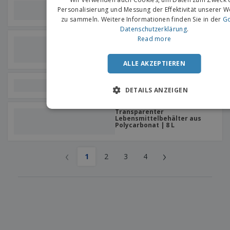
Lebensmittelbehälter Weiß
Personalisierung und Messung der Effektivität unserer 
PP | 12 L
zu sammeln. Weitere Informationen finden Sie in der
Go
Datenschutzerklärung
.
Read more
Weiße Kunststoff-
Mehrzweckbox | 540 x 390 x
185 mm
ALLE AKZEPTIEREN
Weißer HDPE-Behälter | 18 L
DETAILS ANZEIGEN
Transparenter
Lebensmittelbehälter aus
Polycarbonat | 8 L
‹
›
1
2
3
4