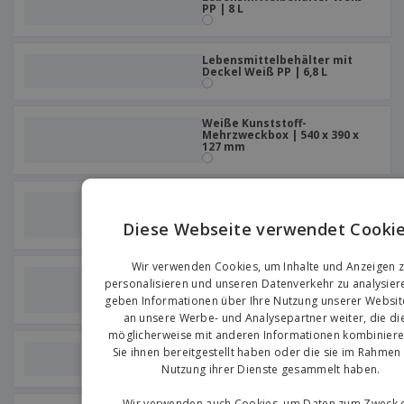
PP | 8 L
Lebensmittelbehälter mit
Deckel Weiß PP | 6,8 L
Weiße Kunststoff-
Mehrzweckbox | 540 x 390 x
127 mm
Lebensmittelbehälter
Transparentes Polycarbonat
| 7,5 L
Diese Webseite verwendet Cookie
EN
Wir verwenden Cookies, um Inhalte und Anzeigen 
Behälter Gastronorm
G
personalisieren und unseren Datenverkehr zu analysier
Transparentes Polycarbonat
| 3,8 L
geben Informationen über Ihre Nutzung unserer Websit
an unsere Werbe- und Analysepartner weiter, die di
möglicherweise mit anderen Informationen kombiniere
Lebensmittelbehälter mit
Sie ihnen bereitgestellt haben oder die sie im Rahmen 
Deckel Weiß PP | 9,7 L
Nutzung ihrer Dienste gesammelt haben.
Wir verwenden auch Cookies, um Daten zum Zweck 