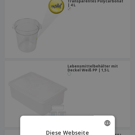
Transparentes Polycarbonat
| 4 L
Lebensmittelbehälter mit
Deckel Weiß PP | 1,5 L
Diese Webseite