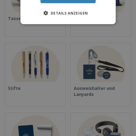
DETAILS ANZEIGEN
Tassen
Rucksäcke
Stifte
Ausweishalter und
Lanyards