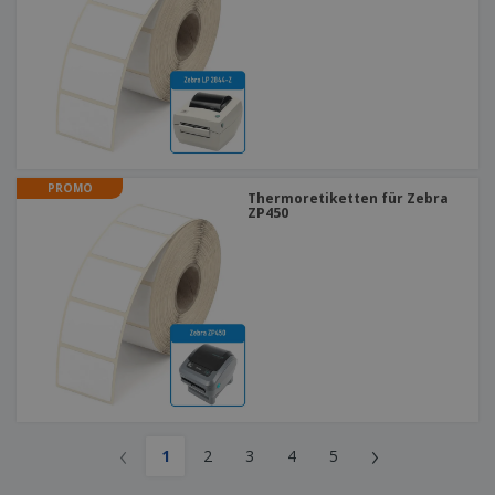
PROMO
Thermoretiketten für Zebra
ZP450
‹
›
1
2
3
4
5