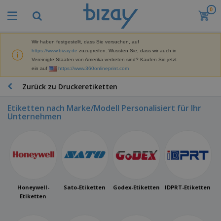
0
M
e
i
s
Wir haben festgestellt, dass Sie versuchen, auf
M
t
https://www.bizay.de
zuzugreifen. Wussten Sie, dass wir auch in
a
g
Vereinigte Staaten von Amerika vertreten sind? Kaufen Sie jetzt
r
e
ein auf
https://www.360onlineprint.com
k
k
W
e
a
e
Zurück zu Druckeretiketten
t
u
r
i
f
b
n
Etiketten nach Marke/Modell Personalisiert für Ihr
t
D
e
g
Unternehmen
i
p
M
s
r
a
p
o
t
B
l
d
e
ü
a
u
r
r
y
k
i
o
s
t
T
a
b
u
e
a
l
Honeywell-
Sato-Etiketten
Godex-Etiketten
IDPRT-Etiketten
e
n
s
Etiketten
d
d
c
a
A
K
h
r
u
l