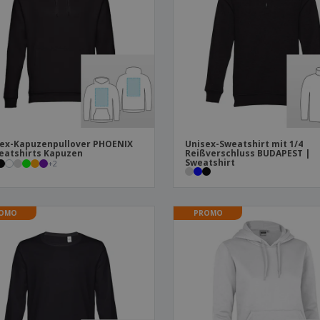
Plakate
Essen und Süßigkeiten
Öko
Mag
Koffer und Rucksäcke
Druckeretiketten
Kat
ex-Kapuzenpullover PHOENIX
Unisex-Sweatshirt mit 1/4
eatshirts Kapuzen
Reißverschluss BUDAPEST |
Sweatshirt
+
2
OMO
PROMO