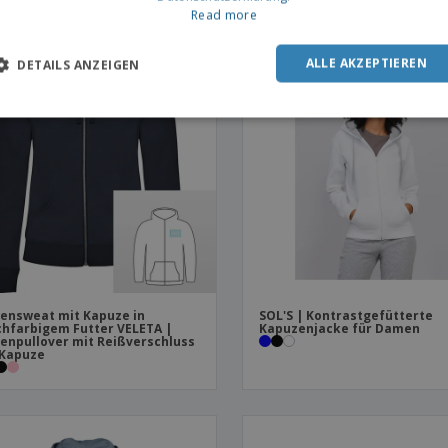
Read more
OMO
ALLE AKZEPTIEREN
DETAILS ANZEIGEN
nsweat mit Kapuze in
SOL'S | Kontrastgefütterte
chfarbigem Futter VELETA |
Kapuzenjacke für Damen
npullover mit Reißverschluss
 Kapuze