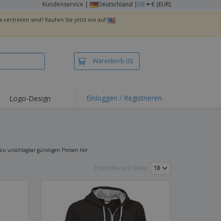
Kundenservice
|
Deutschland |
DE
€ (EUR)
 vertreten sind? Kaufen Sie jetzt ein auf
Warenkorb
(0)
Einloggen / Registrieren
Logo-Design
hlights und
ebote
irts und Polos
kereien
 zu unschlagbar günstigen Preisen her.
oor-Aktivitäten
Produkte pro Seite:
iten von zu Hause
sandkartons
onalisierte
chenke