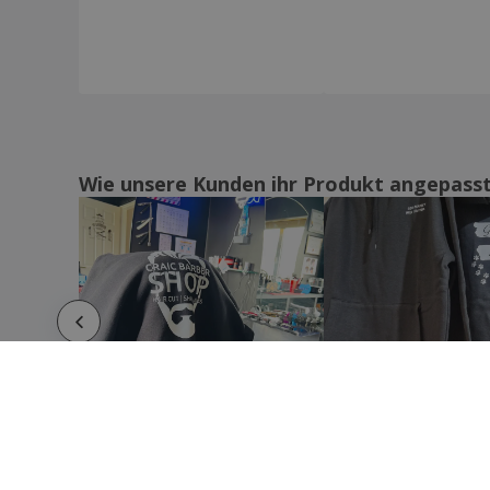
Sweatshirt
Gildan | Heavy Blend Kapuzen-Sweatshirt
mit Reißverschluss für Herren
Gildan | Heavy Blend-Sweatshirt mit
Reißverschluss für Erwachsene
Gildan | Kapuzen-Sweatshirt aus
schwerem Mischgewebe
Wie unsere Kunden ihr Produkt angepass
Gildan | Kapuzen-Sweatshirt aus schwerer
Mischung für Jugendliche
Gildan | Pullover mit Rundhalsausschnitt
aus schwerer Mischung für Erwachsene
Gildan | Sweatshirt mit Kapuze aus Heavy
Blend
Gildan | Sweatshirt mit geraden Ärmeln
aus Heavy Blend
Henbury | Pullover mit hohem Kragen
Kapuzenpullover mit Reißverschluss
Kariban | Bio-Sweatshirt für Damen mit
Rundhalsausschnitt und Raglanärmeln