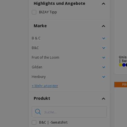
T-Shirts
Highlights und Angebote
Magnete
BIZAY Tipp
Planen
Marke
B & C
B&C
Unis
Fruit of the Loom
| Sw
Gildan
Henbury
PR
+ Mehr anzeigen
Produkt
B&C | -Sweatshirt