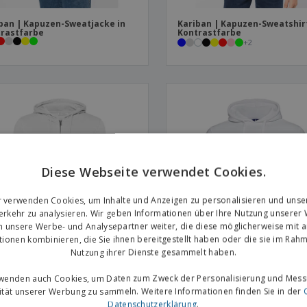
ban | Kapuzen-Sweatjacke in
Kariban | Kapuzen-Sweatshirt
rastfarbe
Kontrastfarbe
+
2
Diese Webseite verwendet Cookies.
r verwenden Cookies, um Inhalte und Anzeigen zu personalisieren und unse
rkehr zu analysieren. Wir geben Informationen über Ihre Nutzung unserer
n unsere Werbe- und Analysepartner weiter, die diese möglicherweise mit 
tionen kombinieren, die Sie ihnen bereitgestellt haben oder die sie im Rahm
Nutzung ihrer Dienste gesammelt haben.
| Kapuzenpullover/Damen mit
Russell Europe | Authentisch
rwenden auch Cookies, um Daten zum Zweck der Personalisierung und Mess
verschluss
Kapuzen-Sweatshirt für Herr
vität unserer Werbung zu sammeln. Weitere Informationen finden Sie in der
Datenschutzerklärung
.