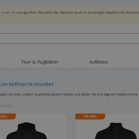
.bizay.de
zuzugreifen. Wussten Sie, dass wir auch in Vereinigte Staaten von Amerika
Flyer & Flugblätter
Aufkleber
Hig
Trends
Neue Produkte
Ang
Flaggen, Fahnen und
zerdefinierte Hoodies
Rollups
T-Sh
Schreibtisch-Flaggen
Food-Service-
Roll-ups
Stic
sieren Sie eines unserer Qualitätsprodukte Hoodies und stellen Sie Ihre eigenen Hoodies online
Ausrüstung und
Zubehör
Hauslieferung und
Einwegprodukte
Outd
Take-away
ebnisse
Aufkleber, Vinyls und
Armbanduhren
Arbe
Poster
OMO
PROMO
Hoodies
Pokale und Trophäen
Ver
Pers
Aussteller
Medaillen
Ges