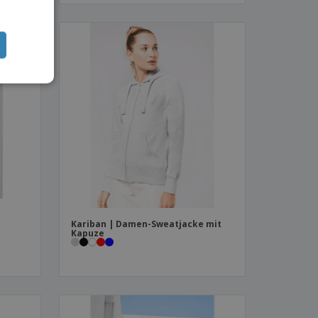
Kariban | Damen-Sweatjacke mit
Kapuze