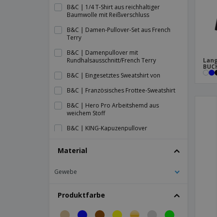
B&C | 1/4 T-Shirt aus reichhaltiger
Baumwolle mit Reißverschluss
B&C | Damen-Pullover-Set aus French
Terry
B&C | Damenpullover mit
Rundhalsausschnitt/French Terry
Lang
BUCH
B&C | Eingesetztes Sweatshirt von
B&C | Französisches Frottee-Sweatshirt
B&C | Hero Pro Arbeitshemd aus
weichem Stoff
B&C | KING-Kapuzenpullover
B&C | KING-Shirt
Material
B&C | KING-Sweatshirt mit Reißverschluss
Gewebe
B&C | Kapuzenpulli
B&C | Kapuzenpulli/Dame Queen
Produktfarbe
B&C | Kapuzenpullover / Dame