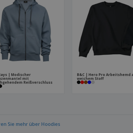
Jays | Modischer
B&C | Hero Pro Arbeitshemd 
uzenmantel mit
weichem Stoff
chgehendem Reißverschluss
ren Sie mehr über Hoodies