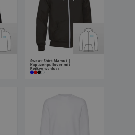
produkte
azine, Bücher und
aloge
Sweat-Shirt Mamut |
Kapuzenpullover mit
Reißverschluss