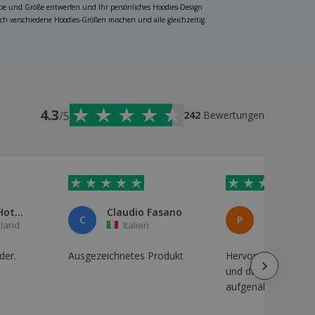
arbe und Größe entwerfen und Ihr persönliches Hoodies-Design
ch verschiedene Hoodies-Größen mischen und alle gleichzeitig
4.3
/5
242
Bewertungen
Manager Hotel Ramsbecker Hof
Claudio Fasano
Petar pilic
C
P
land
Italien
Grossbr
der.
Ausgezeichnetes Produkt
Hervorragende Qual
und das Design ist 
aufgenäht, vielen D