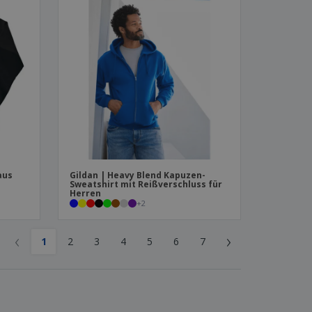
aus
Gildan | Heavy Blend Kapuzen-
Sweatshirt mit Reißverschluss für
Herren
+
2
‹
›
1
2
3
4
5
6
7