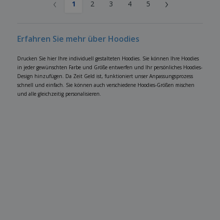
‹
›
1
2
3
4
5
Erfahren Sie mehr über Hoodies
Drucken Sie hier Ihre individuell gestalteten Hoodies. Sie können Ihre Hoodies
in jeder gewünschten Farbe und Größe entwerfen und Ihr persönliches Hoodies-
Design hinzufügen. Da Zeit Geld ist, funktioniert unser Anpassungsprozess
schnell und einfach. Sie können auch verschiedene Hoodies-Größen mischen
und alle gleichzeitig personalisieren.