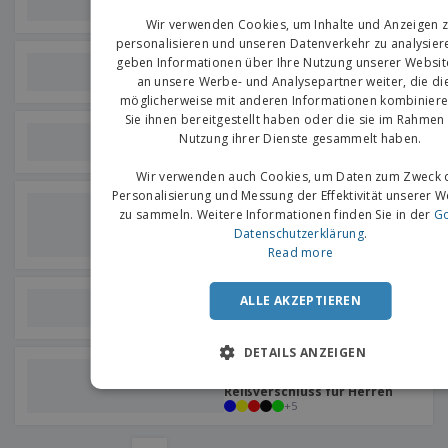
Reißverschluss und Kapuze
EN
Wir verwenden Cookies, um Inhalte und Anzeigen 
G
personalisieren und unseren Datenverkehr zu analysier
SOL'S | Kontrastgefütterte
geben Informationen über Ihre Nutzung unserer Websit
Kapuzenjacke für Damen
an unsere Werbe- und Analysepartner weiter, die di
möglicherweise mit anderen Informationen kombiniere
Sie ihnen bereitgestellt haben oder die sie im Rahmen 
Kariban | Damen-Sweatjacke
Nutzung ihrer Dienste gesammelt haben.
mit Kapuze
Wir verwenden auch Cookies, um Daten zum Zweck 
Personalisierung und Messung der Effektivität unserer 
Tee Jays | Modischer
Kapuzenmantel mit
zu sammeln. Weitere Informationen finden Sie in der
Go
durchgehendem
Datenschutzerklärung
.
Reißverschluss
Read more
B&C | Hero Pro Arbeitshemd
ALLE AKZEPTIEREN
aus weichem Stoff
DETAILS ANZEIGEN
Gildan | Heavy Blend
Kapuzen-Sweatshirt mit
Reißverschluss für Herren
+
5