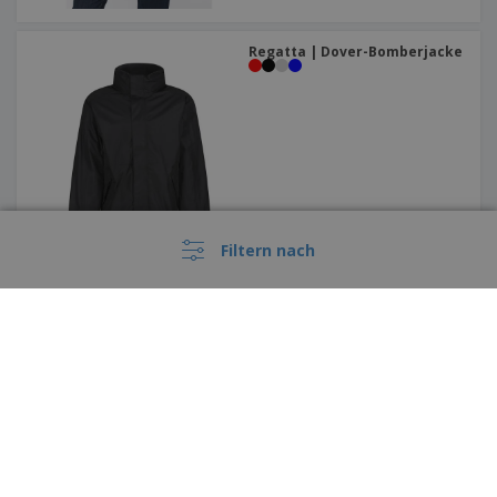
Regatta | Dover-Bomberjacke
Filtern nach
Kariban | Teddyjacke
Diese Preise enthalten keine Versandkosten, sofern nicht anders angegeben
Deutschland |
DE