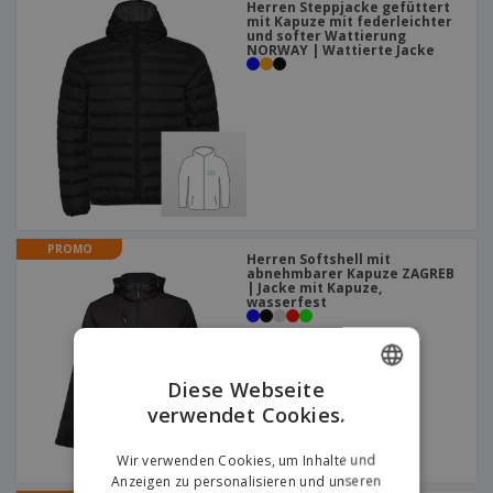
Herren Steppjacke gefüttert
mit Kapuze mit federleichter
und softer Wattierung
NORWAY | Wattierte Jacke
PROMO
Herren Softshell mit
abnehmbarer Kapuze ZAGREB
| Jacke mit Kapuze,
wasserfest
Diese Webseite
verwendet Cookies.
ENGLISH
GERMAN
Wir verwenden Cookies, um Inhalte und
Anzeigen zu personalisieren und unseren