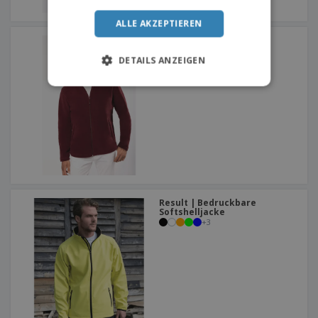
ALLE AKZEPTIEREN
Kariban | Falco Micro
Polarmantel
+
6
DETAILS ANZEIGEN
Result | Bedruckbare
Softshelljacke
+
3