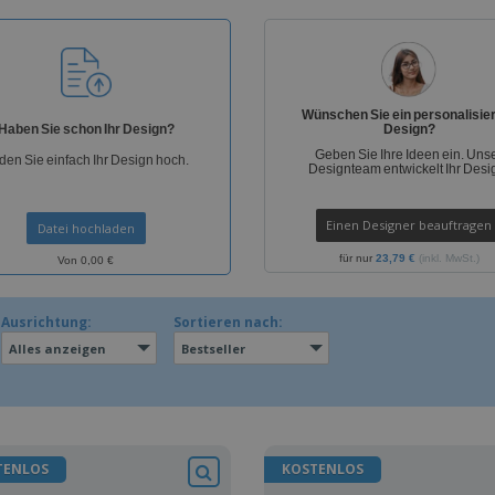
Wünschen Sie ein personalisie
Haben Sie schon Ihr Design?
Design?
Geben Sie Ihre Ideen ein. Uns
den Sie einfach Ihr Design hoch.
Designteam entwickelt Ihr Desi
Einen Designer beauftragen
Datei hochladen
für nur
23,79 €
(inkl. MwSt.)
Von 0,00 €
Ausrichtung:
Sortieren nach:
Alles anzeigen
Bestseller
TENLOS
KOSTENLOS