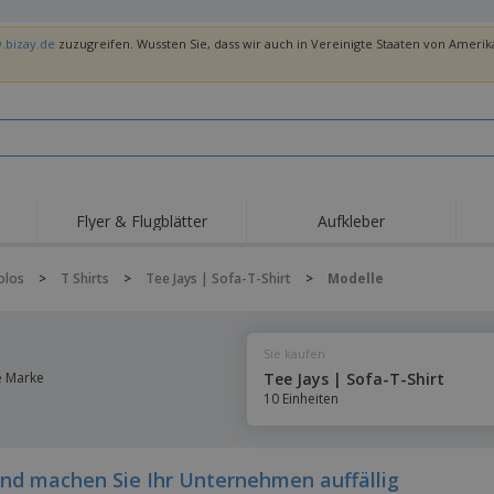
.bizay.de
zuzugreifen. Wussten Sie, dass wir auch in Vereinigte Staaten von Amerika
Flyer & Flugblätter
Aufkleber
olos
>
T Shirts
>
Tee Jays | Sofa-T-Shirt
>
Modelle
Sie kaufen
re Marke
Tee Jays | Sofa-T-Shirt
10 Einheiten
und machen Sie Ihr Unternehmen auffällig