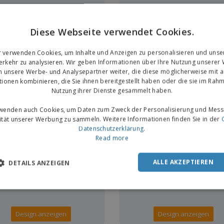
Diese Webseite verwendet Cookies.
r verwenden Cookies, um Inhalte und Anzeigen zu personalisieren und unse
rkehr zu analysieren. Wir geben Informationen über Ihre Nutzung unserer
n unsere Werbe- und Analysepartner weiter, die diese möglicherweise mit 
Design anzeigen
Design anzeigen
tionen kombinieren, die Sie ihnen bereitgestellt haben oder die sie im Rahm
Nutzung ihrer Dienste gesammelt haben.
rwenden auch Cookies, um Daten zum Zweck der Personalisierung und Mess
vität unserer Werbung zu sammeln. Weitere Informationen finden Sie in der
TENLOS
KOSTENLOS
Datenschutzerklärung
.
Read more
ALLE AKZEPTIEREN
DETAILS ANZEIGEN
Design anzeigen
Design anzeigen