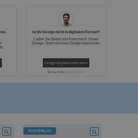
rtes
Ist Ihr Design nicht in digitalem Format?
Laden Sie Bilder und Fotos hoch. Unser
er
Design-Team wird das Design replizieren.
gn.
Design-Replikat anfordern
für nur
9,51 €
(inkl. MwSt.)
KOSTENLOS