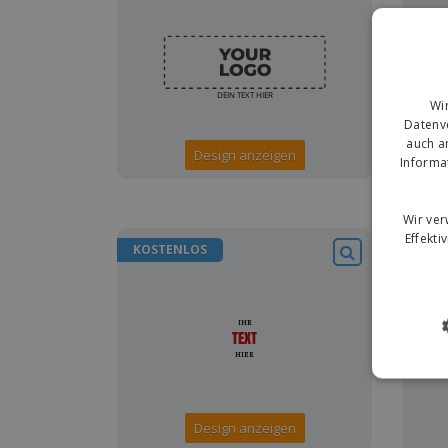
Wi
Datenve
auch a
Design anzeigen
Informa
Wir ve
Effekti
KOSTENLOS
KOS
Design anzeigen