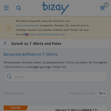
0
M
e
i
s
Wir haben festgestellt, dass Sie versuchen, auf
M
t
https://www.bizay.de
zuzugreifen. Wussten Sie, dass wir auch in
a
g
Vereinigte Staaten von Amerika vertreten sind? Kaufen Sie jetzt
r
e
ein auf
https://www.360onlineprint.com
k
k
W
e
a
e
Zurück zu T-Shirts und Polos
t
u
r
i
f
b
n
Benutzerdefinierte T Shirts
t
D
e
g
i
p
M
Personalisieren Sie eines unserer Qualitätsprodukte T Shirts und stellen Sie Ihre eigenen
s
r
a
T Shirts online zu unschlagbar günstigen Preisen her.
p
o
t
B
l
d
e
ü
a
u
r
r
y
k
i
o
s
t
T
a
b
u
e
a
307 Ergebnisse
Produkte pro Seite:
l
e
n
s
d
d
c
a
A
K
h
r
PROMO
u
l
Herren T-Shirt LUANDA | T-