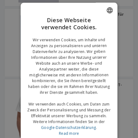
SOL'S | Rundhals-T-Shirt für
Herren
Diese Webseite
+
7
verwendet Cookies.
ENGLISH
GERMAN
Wir verwenden Cookies, um Inhalte und
Anzeigen zu personalisieren und unseren
Datenverkehr zu analysieren. Wir geben
Informationen über Ihre Nutzung unserer
Website auch an unsere Werbe- und
Analysepartner weiter, die diese
möglicherweise mit anderen Informationen
kombinieren, die Sie ihnen bereitgestellt
Gildan | Ultra-Baumwoll-T-
haben oder die sie im Rahmen Ihrer Nutzung
Shirt für Erwachsene
ihrer Dienste gesammelt haben.
+
8
Wir verwenden auch Cookies, um Daten zum
Zweck der Personalisierung und Messung der
Effektivität unserer Werbung zu sammeln.
Weitere Informationen finden Sie in der
Google-Datenschutzerklärung
.
Read more