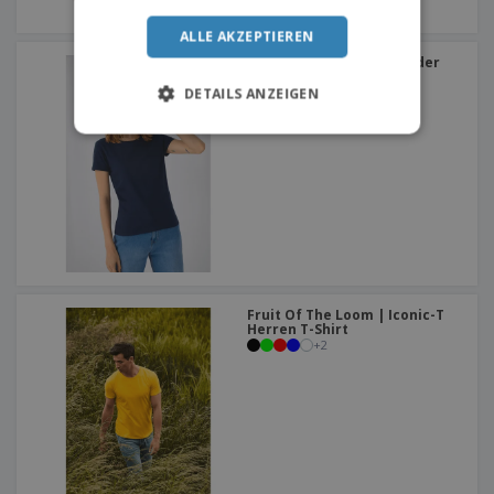
ALLE AKZEPTIEREN
B&C | #e150 das T-Shirt der
Frauen
+
8
DETAILS ANZEIGEN
Fruit Of The Loom | Iconic-T
Herren T-Shirt
+
2