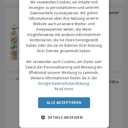
Wir verwenden Cookies, um Inhalte und
Anzeigen zu personalisieren und unseren
Cellofan Transparente Beutel
Datenverkehr zu analysieren. Wir geben
| 75 x 170 mm
Informationen über Ihre Nutzung unserer
Website auch an unsere Werbe- und
Analysepartner weiter, die diese
möglicherweise mit anderen Informationen
kombinieren, die Sie ihnen bereitgestellt
haben oder die sie im Rahmen Ihrer Nutzung
ihrer Dienste gesammelt haben.
Wir verwenden auch Cookies, um Daten zum
Zweck der Personalisierung und Messung der
Effektivität unserer Werbung zu sammeln.
Weitere Informationen finden Sie in der
Kraftfenster-
Selbstverschlusssäcke | 155 x
Google-Datenschutzerklärung
.
70 x 242 mm
Read more
ALLE AKZEPTIEREN
DETAILS ANZEIGEN