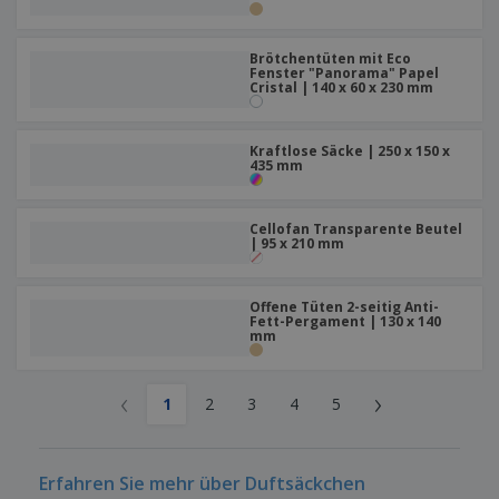
Brötchentüten mit Eco
Fenster "Panorama" Papel
Cristal | 140 x 60 x 230 mm
Kraftlose Säcke | 250 x 150 x
435 mm
Cellofan Transparente Beutel
| 95 x 210 mm
Offene Tüten 2-seitig Anti-
Fett-Pergament | 130 x 140
mm
‹
›
1
2
3
4
5
Erfahren Sie mehr über Duftsäckchen