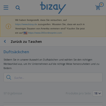
0
M
e
i
s
Wir haben festgestellt, dass Sie versuchen, auf
M
t
https://www.bizay.de
zuzugreifen. Wussten Sie, dass wir auch in
a
g
Vereinigte Staaten von Amerika vertreten sind? Kaufen Sie jetzt
r
e
ein auf
https://www.360onlineprint.com
k
k
W
e
a
e
Zurück zu Taschen
t
u
r
i
f
b
n
Duftsäckchen
t
D
e
g
i
p
M
Stöbern Sie in unserer Auswahl an Duftsäckchen und wählen Sie den richtigen
s
r
a
Werbeartikel aus, um Ihr Unternehmen auf die richtige Weise hervorzuheben und zu
p
o
t
fördern.
B
l
d
e
ü
a
u
r
r
y
k
i
o
s
t
T
a
b
u
e
a
l
e
n
s
97 Ergebnisse
Produkte pro Seite:
d
d
c
a
A
K
h
r
u
l