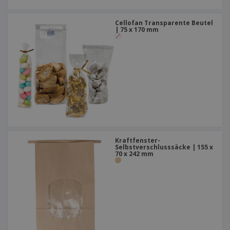
Cellofan Transparente Beutel
| 75 x 170 mm
Kraftfenster-
Selbstverschlusssäcke | 155 x
70 x 242 mm