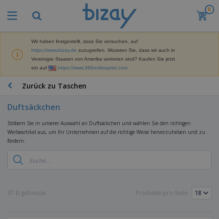
0
M
e
i
s
Wir haben festgestellt, dass Sie versuchen, auf
M
t
https://www.bizay.de
zuzugreifen. Wussten Sie, dass wir auch in
a
g
Vereinigte Staaten von Amerika vertreten sind? Kaufen Sie jetzt
r
e
ein auf
https://www.360onlineprint.com
k
k
W
e
a
e
Zurück zu Taschen
t
u
r
i
f
b
n
Duftsäckchen
t
D
e
g
i
p
M
Stöbern Sie in unserer Auswahl an Duftsäckchen und wählen Sie den richtigen
s
r
a
Werbeartikel aus, um Ihr Unternehmen auf die richtige Weise hervorzuheben und zu
p
o
t
fördern.
B
l
d
e
ü
a
u
r
r
y
k
i
o
s
t
T
a
b
u
e
a
l
e
n
s
97 Ergebnisse
Produkte pro Seite:
d
d
c
a
A
K
h
r
u
l