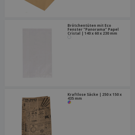
Brötchentüten mit Eco
Fenster "Panorama" Papel
Cristal | 140 x 60 x 230 mm
Kraftlose Säcke | 250 x 150 x
435 mm