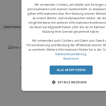
Wir verwenden Cookies, um Inhalte und Anzeigen 
G
personalisieren und unseren Datenverkehr zu analysier
geben Informationen über Ihre Nutzung unserer Websit
an unsere Werbe- und Analysepartner weiter, die di
möglicherweise mit anderen Informationen kombiniere
Sie ihnen bereitgestellt haben oder die sie im Rahmen 
Diese Preise enthalten keine Versandkosten, sofern nicht anders angegeben
Nutzung ihrer Dienste gesammelt haben.
Wir verwenden auch Cookies, um Daten zum Zweck 
›
Deutschland |
DE
Personalisierung und Messung der Effektivität unserer 
(€ EUR )
zu sammeln. Weitere Informationen finden Sie in der
Go
Datenschutzerklärung
.
Read more
Hinweisgebersystem
Impressum
Copyright © 2026 - BIZAY. Alle Rechte vorbehalten.
ALLE AKZEPTIEREN
DETAILS ANZEIGEN