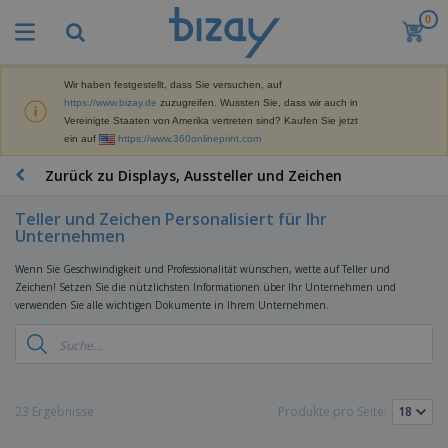
0
M
e
i
s
Wir haben festgestellt, dass Sie versuchen, auf
M
t
https://www.bizay.de
zuzugreifen. Wussten Sie, dass wir auch in
a
g
Vereinigte Staaten von Amerika vertreten sind? Kaufen Sie jetzt
r
e
ein auf
https://www.360onlineprint.com
k
k
W
e
a
e
Zurück zu Displays, Aussteller und Zeichen
t
u
r
i
f
b
n
Teller und Zeichen Personalisiert für Ihr
t
D
e
g
Unternehmen
i
p
M
s
r
a
Wenn Sie Geschwindigkeit und Professionalität wünschen, wette auf Teller und
p
o
t
Zeichen! Setzen Sie die nützlichsten Informationen über Ihr Unternehmen und
B
l
d
e
verwenden Sie alle wichtigen Dokumente in Ihrem Unternehmen.
ü
a
u
r
r
y
k
i
o
s
t
T
a
b
u
e
a
l
e
n
s
d
d
c
23 Ergebnisse
Produkte pro Seite:
a
A
K
h
r
u
l