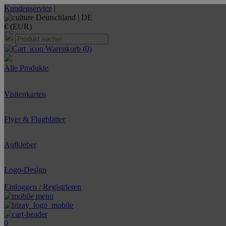
Kundenservice
|
Deutschland |
DE
€ (EUR)
Warenkorb
(0)
Alle Produkte
Visitenkarten
Flyer & Flugblätter
Aufkleber
Logo-Design
Einloggen / Registrieren
0