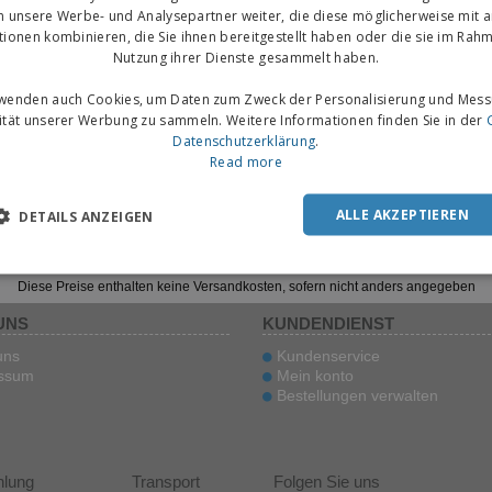
n unsere Werbe- und Analysepartner weiter, die diese möglicherweise mit 
tionen kombinieren, die Sie ihnen bereitgestellt haben oder die sie im Rahm
Nutzung ihrer Dienste gesammelt haben.
rwenden auch Cookies, um Daten zum Zweck der Personalisierung und Mess
vität unserer Werbung zu sammeln. Weitere Informationen finden Sie in der
Datenschutzerklärung
.
Read more
ALLE AKZEPTIEREN
DETAILS ANZEIGEN
Diese Preise enthalten keine Versandkosten, sofern nicht anders angegeben
UNS
KUNDENDIENST
uns
Kundenservice
ssum
Mein konto
Bestellungen verwalten
hlung
Transport
Folgen Sie uns