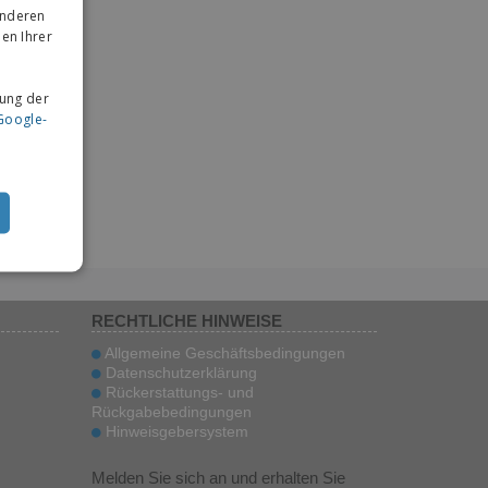
anderen
en Ihrer
ung der
Google-
RECHTLICHE HINWEISE
Allgemeine Geschäftsbedingungen
Datenschutzerklärung
Rückerstattungs- und
Rückgabebedingungen
Hinweisgebersystem
Melden Sie sich an und erhalten Sie