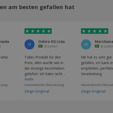
en am besten gefallen hat
meida
Oshiro KG Ltda
O
M
n
Brasilien
Brasilie
Farbe
Tolles Produkt für den
Mir hat es sehr gut
Preis, alles wurde wie in
gefallen, ich kann e
der Anzeige beschrieben
empfehlen, perfekt
geliefert. Ich habe nicht
Verarbeitung.
mehr
auf den Stoff geachtet, bin
aber trotzdem super
tzung
Automatische Übersetzung
Automatische Überse
zufrieden.
Zeige Original
Zeige Original