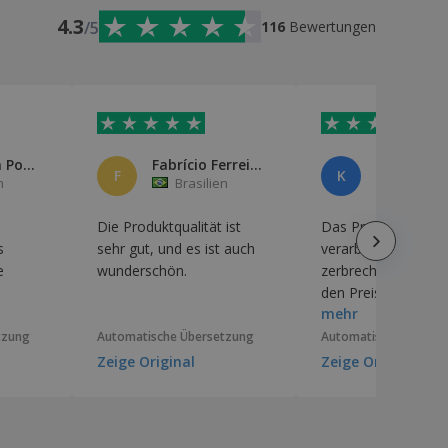
4.3
/5
116
Bewertungen
Marciliana Pontes da Costa
Fabrício Ferreira
Kelen
F
K
n
Brasilien
Brasilie
Die Produktqualität ist
Das Produkt ist gut
s
sehr gut, und es ist auch
verarbeitet, obwohl
e
wunderschön.
zerbrechlich ist, abe
den Preis ist es das
mehr
absolut wert.
tzung
Automatische Übersetzung
Automatische Überse
Zeige Original
Zeige Original