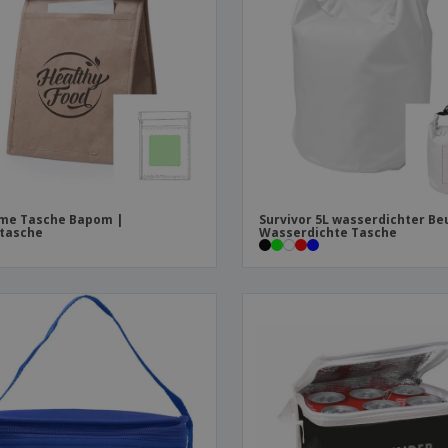
Plakate
Essen und Süßigkeiten
Öko
Mag
Koffer und Rucksäcke
Druckeretiketten
Kat
me Tasche Bapom |
Survivor 5L wasserdichter Beu
tasche
Wasserdichte Tasche