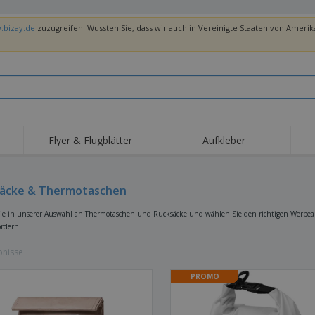
.bizay.de
zuzugreifen. Wussten Sie, dass wir auch in Vereinigte Staaten von Amerika
Flyer & Flugblätter
Aufkleber
Hig
Trends
Neue Produkte
Ang
Flaggen, Fahnen und
äcke & Thermotaschen
Rollups
T-Sh
Schreibtisch-Flaggen
Food-Service-
Roll-ups
Stic
ie in unserer Auswahl an Thermotaschen und Rucksäcke und wählen Sie den richtigen Werbear
Ausrüstung und
rdern.
Zubehör
Hauslieferung und
Einwegprodukte
Outd
Take-away
Aufkleber, Vinyls und
bnisse
Armbanduhren
Arbe
Poster
Hoodies
Pokale und Trophäen
Ver
PROMO
Pers
Aussteller
Medaillen
Ges