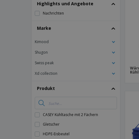
T-Shirts
Highlights und Angebote
Magnete
Nachrichten
Planen
Marke
Kimood
Shugon
Swiss peak
Wär
Kühl
Xd collection
Produkt
CASEY Kühltasche mit 2 Fächern
Gletscher
HDPE-Eisbeutel