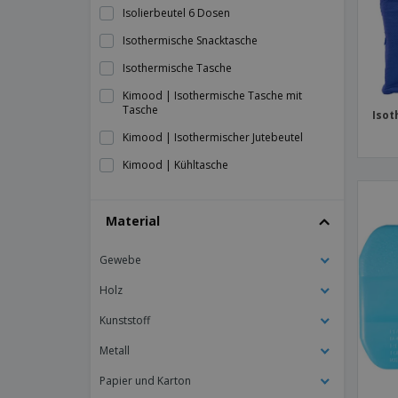
Isolierbeutel 6 Dosen
Isothermische Snacktasche
Isothermische Tasche
Kimood | Isothermische Tasche mit
Tasche
Isot
Kimood | Isothermischer Jutebeutel
Kimood | Kühltasche
Kimood | Mini-Isothermtasche
Material
Kimood | Thermotasche mit Doppelfach
Kimood | Vertikale Thermotasche
Gewebe
Kühlerer Rucksack
Holz
Kühltasche
Kunststoff
Kühltasche aus Polyester (600D).
Metall
Kühltasche aus Pongé (75D).
Papier und Karton
Kühltasche aus RPET ICECUBE