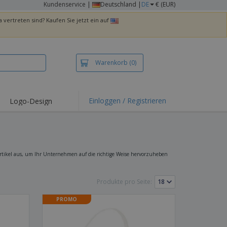
Kundenservice
|
Deutschland |
DE
€ (EUR)
 vertreten sind? Kaufen Sie jetzt ein auf
Warenkorb
(0)
Einloggen / Registrieren
Logo-Design
hlights und
ebote
irts und Polos
kereien
tikel aus, um Ihr Unternehmen auf die richtige Weise hervorzuheben
oor-Aktivitäten
Produkte pro Seite:
iten von zu Hause
sandkartons
PROMO
onalisierte
chenke