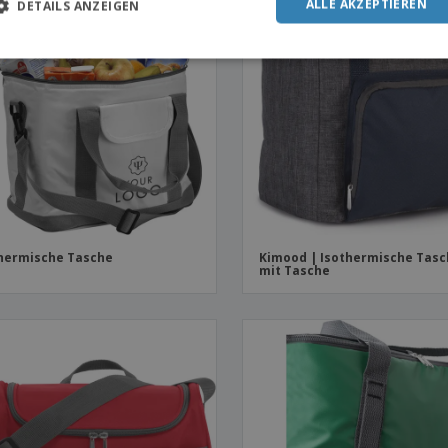
ALLE AKZEPTIEREN
DETAILS ANZEIGEN
hermische Tasche
Kimood | Isothermische Tas
mit Tasche