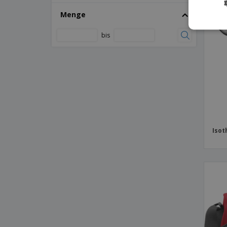
Thermische Lunchbox mit Neoprengriff
Menge
Thermo-Einkaufstasche PLICOOL
Thermo-Lunchbox aus Polyester
bis
Thermobeutel aus Kraftpapier
Thermotasche
Thermotasche aus Polycanvas
Tierra Kühlrucksack
Wärmebeutel
Wasserdichte Tasche
Isot
Yonner Thermotasche
Zweifarbige Kühltasche
Zweifarbige Kühltasche mit Korkdetail