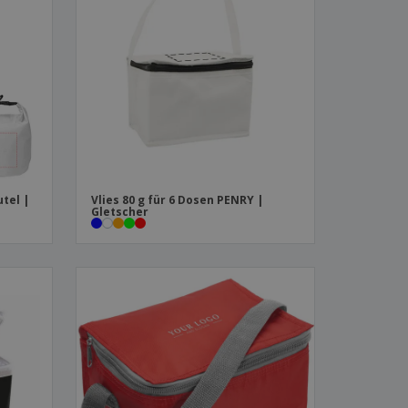
produkte
azine, Bücher und
aloge
tel |
Vlies 80 g für 6 Dosen PENRY |
Gletscher