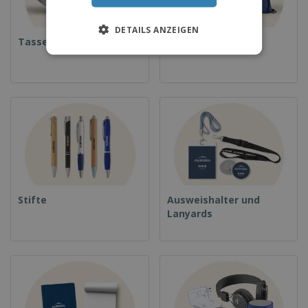
DETAILS ANZEIGEN
Tassen
Rucksäcke
Stifte
Ausweishalter und
Lanyards