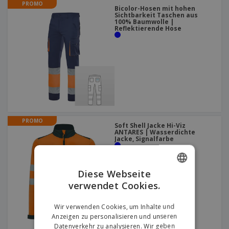
PROMO
Bicolor-Hosen mit hohen
Sichtbarkeit Taschen aus
100% Baumwolle |
Reflektierende Hose
PROMO
Soft Shell Jacke Hi-Viz
ANTARES | Wasserdichte
Jacke, Signalfarbe
Diese Webseite
verwendet Cookies.
ENGLISH
GERMAN
Wir verwenden Cookies, um Inhalte und
Anzeigen zu personalisieren und unseren
Datenverkehr zu analysieren. Wir geben