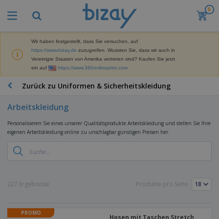
0
M
e
i
s
Wir haben festgestellt, dass Sie versuchen, auf
M
t
https://www.bizay.de
zuzugreifen. Wussten Sie, dass wir auch in
a
g
Vereinigte Staaten von Amerika vertreten sind? Kaufen Sie jetzt
r
e
ein auf
https://www.360onlineprint.com
k
k
W
e
a
e
Zurück zu Uniformen & Sicherheitskleidung
t
u
r
i
f
b
n
Arbeitskleidung
t
D
e
g
i
p
M
Personalisieren Sie eines unserer Qualitätsprodukte Arbeitskleidung und stellen Sie Ihre
s
r
a
eigenen Arbeitskleidung online zu unschlagbar günstigen Preisen her.
p
o
t
B
l
d
e
ü
a
u
r
r
y
k
i
o
s
t
T
a
b
u
e
a
227 Ergebnisse
Produkte pro Seite:
l
e
n
s
d
d
c
a
A
K
h
r
PROMO
u
l
Hosen mit Taschen Stretch