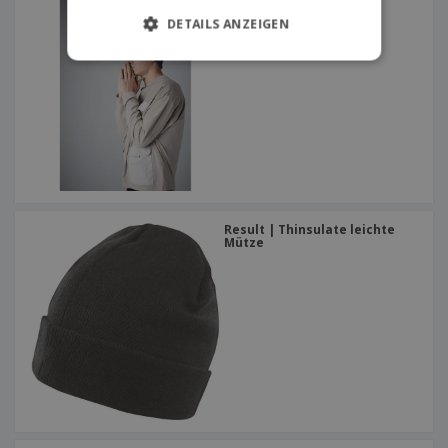
Beechfield | Snowstar
Jacquard-Mütze
DETAILS ANZEIGEN
Result | Thinsulate leichte
Mütze