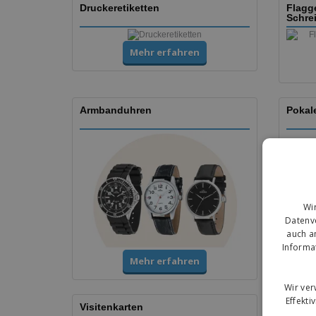
Druckeretiketten
Flagg
Schre
Mehr erfahren
Armbanduhren
Pokal
Wi
Datenve
auch a
Informa
Mehr erfahren
Wir ve
Effekti
Visitenkarten
Flyer 