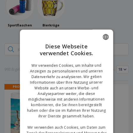
e
f
s
e
n
s
i
V
t
d
e
e
u
r
l
n
Sportflaschen
Bierkrüge
p
l
g
N
a
e
a
c
r
c
k
Diese Webseite
h
u
verwendet Cookies.
ENGLISH
A
T
n
l
h
g
GERMAN
l
e
Wir verwenden Cookies, um Inhalte und
e
993 Ergebnisse
Produkte pro Seite:
m
Anzeigen zu personalisieren und unseren
Einloggen /
P
a
Datenverkehr zu analysieren. Wir geben
Registrieren
r
K
Informationen über Ihre Nutzung unserer
o
a
PROMO
Website auch an unsere Werbe- und
Tasse Weib Best-Seller
d
u
Kundenservice
Analysepartner weiter, die diese
u
f
möglicherweise mit anderen Informationen
k
e
kombinieren, die Sie ihnen bereitgestellt
t
n
haben oder die sie im Rahmen Ihrer Nutzung
e
ihrer Dienste gesammelt haben.
Wir verwenden auch Cookies, um Daten zum