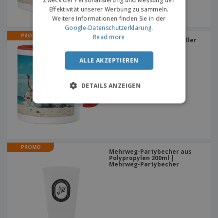
Zweck der Personalisierung und Messung der
Effektivität unserer Werbung zu sammeln.
Weitere Informationen finden Sie in der
Google-Datenschutzerklärung
.
PROMO
Read more
Tasse Farbflugel Best-Seller
+
2
ALLE AKZEPTIEREN
DETAILS ANZEIGEN
PROMO
Mehrweg-Partybecher aus
Polypropylen 200ml |
Mehrweg-Partybecher