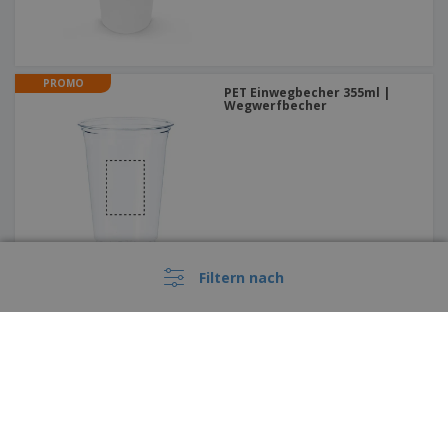
PROMO
PET Einwegbecher 355ml |
Wegwerfbecher
Filtern nach
PROMO
400 ml Aluminium mit
Karabiner | Sportflasche