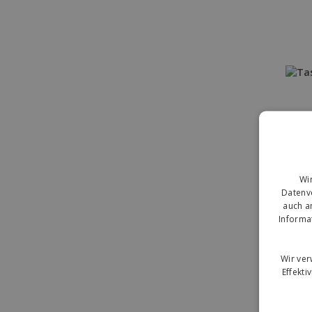
Wi
Datenve
auch a
Informa
Wir ve
Effekti