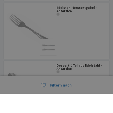
Edelstahl-Dessertgabel -
Antartico
Dessertlöffel aus Edelstahl -
Antartico
Filtern nach