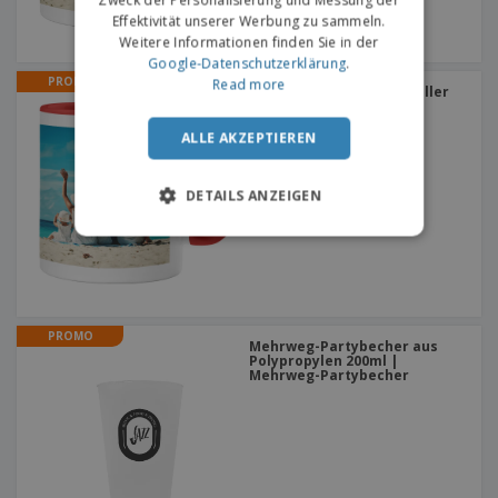
Zweck der Personalisierung und Messung der
Effektivität unserer Werbung zu sammeln.
Weitere Informationen finden Sie in der
Google-Datenschutzerklärung
.
PROMO
Read more
Tasse Farbflugel Best-Seller
+
2
ALLE AKZEPTIEREN
DETAILS ANZEIGEN
PROMO
Mehrweg-Partybecher aus
Polypropylen 200ml |
Mehrweg-Partybecher