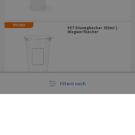
PROMO
PET Einwegbecher 355ml |
Wegwerfbecher
Filtern nach
PROMO
400 ml Aluminium mit
Karabiner | Sportflasche