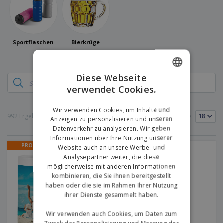
e
f
s
e
n
s
i
V
t
d
e
e
u
r
l
n
Sportflaschen
Bierkrüge
p
l
g
N
a
e
a
c
r
c
k
Diese Webseite
h
u
verwendet Cookies.
ENGLISH
A
T
n
l
h
g
GERMAN
l
e
Wir verwenden Cookies, um Inhalte und
e
992 Ergebnisse
Produkte pro Seite:
m
Anzeigen zu personalisieren und unseren
Einloggen /
P
a
Datenverkehr zu analysieren. Wir geben
Registrieren
r
K
Informationen über Ihre Nutzung unserer
o
a
PROMO
Website auch an unsere Werbe- und
Tasse Weib Best-Seller
d
u
Kundenservice
Analysepartner weiter, die diese
u
f
möglicherweise mit anderen Informationen
k
e
kombinieren, die Sie ihnen bereitgestellt
t
n
haben oder die sie im Rahmen Ihrer Nutzung
e
ihrer Dienste gesammelt haben.
Wir verwenden auch Cookies, um Daten zum