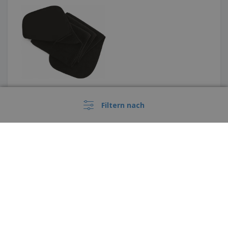
Filtern nach
K-Up | Polares Nackenband
Diese Preise enthalten keine Versandkosten, sofern nicht anders angegeben
›
Deutschland |
DE
(€ EUR )