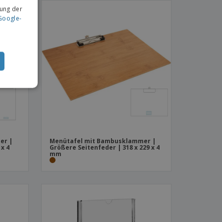
ung der
Google-
er |
Menütafel mit Bambusklammer |
 x 4
Größere Seitenfeder | 318 x 229 x 4
mm