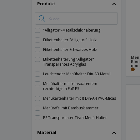
T-Shirts
Produkt
Magnete
Planen
"Alligator"-Metallschildhalterung
Etikettenhalter "Alligator" Holz
Etikettenhalter Schwarzes Holz
Men
Etikettenhalterung "Alligator"
Klei
Transparentes Acrylglas
mm
Leuchtender Menühalter Din-A3 Metall
Menühalter mit transparentem
rechteckigem Fuß PS
Menükartenhalter mit 8 Din-A4 PVC-Micas
Menütafel mit Bambusklammer
PS Transparenter Tisch-Menü-Halter
Prospekthalter 1/3 Din-A4 Transparent PS
Material
Speisekarte "Americano" mit 3 schwarzen