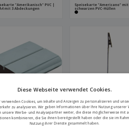
sekarte "Amerikanisch" PVC |
Speisekarte "Americano" mit
A4 mit 3 Abdeckungen
schwarzen PVC-Hüllen
Diese Webseite verwendet Cookies.
r verwenden Cookies, um Inhalte und Anzeigen zu personalisieren und unse
rkehr zu analysieren. Wir geben Informationen über Ihre Nutzung unserer
hetikettenhalter aus
Etikettenhalter "Alligator" H
stahl
n unsere Werbe- und Analysepartner weiter, die diese möglicherweise mit 
tionen kombinieren, die Sie ihnen bereitgestellt haben oder die sie im Rahm
Nutzung ihrer Dienste gesammelt haben.