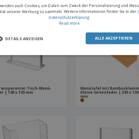
rwenden auch Cookies, um Daten zum Zweck der Personalisierung und Mess
vität unserer Werbung zu sammeln. Weitere Informationen finden Sie in der
Datenschutzerklärung
.
Read more
ALLE AKZEPTIEREN
DETAILS ANZEIGEN
ransparenter Tisch-Menü-
Menütafel mit Bambusklamm
er | 148 x 105 mm
Kleine Seitenfeder | 245 x 130
mm