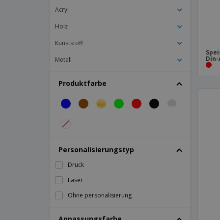
PVC-Hüllen
Acryl
Speisekarte "Amerikanisch" PVC
Holz
Tischetikettenhalter aus Edelstahl
Kunststoff
Weinkarte 8 Hüllen Din-A4 Bordeaux PVC
Spei
Din-
Metall
Produktfarbe
Personalisierungstyp
Druck
Laser
Ohne personalisierung
Anpassungsfarbe