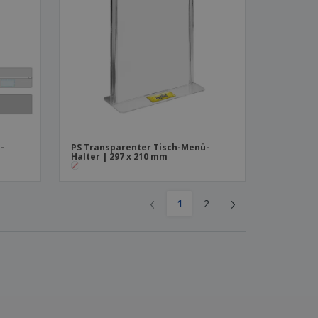
-
PS Transparenter Tisch-Menü-
Halter | 297 x 210 mm
‹
›
1
2