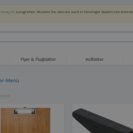
.bizay.de
zuzugreifen. Wussten Sie, dass wir auch in Vereinigte Staaten von Amerika
Flyer & Flugblätter
Aufkleber
Hig
Trends
Neue Produkte
Ang
Flaggen, Fahnen und
er-Menü
Rollups
T-Sh
Schreibtisch-Flaggen
Food-Service-
Roll-ups
Stic
Ausrüstung und
bnisse
Zubehör
Hauslieferung und
Einwegprodukte
Outd
Take-away
Aufkleber, Vinyls und
Armbanduhren
Arbe
Poster
Hoodies
Pokale und Trophäen
Ver
Pers
Aussteller
Medaillen
Ges