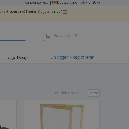
Kundenservice
|
Deutschland |
DE
€ (EUR)
 vertreten sind? Kaufen Sie jetzt ein auf
Warenkorb
(0)
Einloggen / Registrieren
Logo-Design
hlights und
ebote
irts und Polos
kereien
Produkte pro Seite:
oor-Aktivitäten
iten von zu Hause
sandkartons
onalisierte
chenke