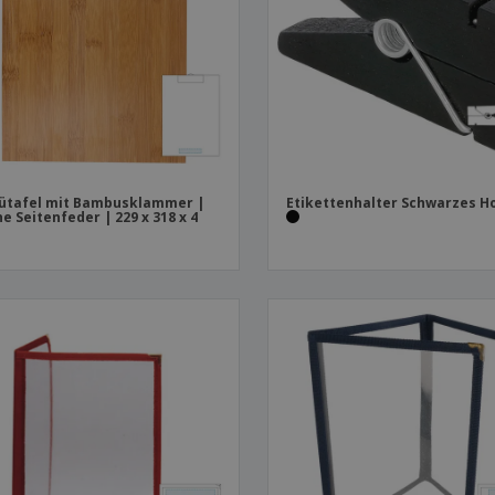
Plakate
Essen und Süßigkeiten
Öko
Mag
Koffer und Rucksäcke
Druckeretiketten
Kat
ütafel mit Bambusklammer |
Etikettenhalter Schwarzes H
ne Seitenfeder | 229 x 318 x 4