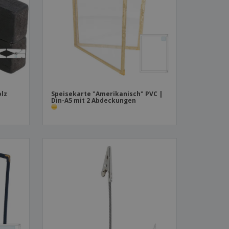
produkte
azine, Bücher und
aloge
olz
Speisekarte "Amerikanisch" PVC |
Din-A5 mit 2 Abdeckungen