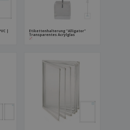
PVC |
Etikettenhalterung "Alligator"
Transparentes Acrylglas