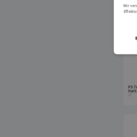
Wir ve
Effekti
PS T
Halt