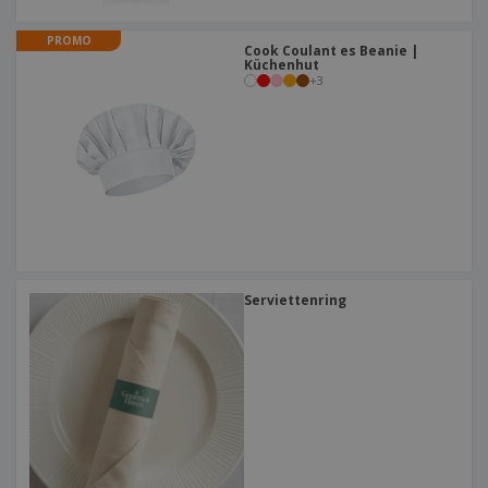
PROMO
Cook Coulant es Beanie |
Küchenhut
+
3
Serviettenring