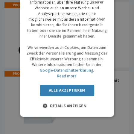
Informationen über Ihre Nutzung unserer
PROMO
Website auch an unsere Werbe- und
Mit Magneten PARIS |
Flaschenöffner
Analysepartner weiter, die diese
möglicherweise mit anderen Informationen
kombinieren, die Sie ihnen bereitgestellt
haben oder die sie im Rahmen Ihrer Nutzung
ihrer Dienste gesammelt haben.
Wir verwenden auch Cookies, um Daten zum
Zweck der Personalisierung und Messung der
Effektivität unserer Werbung zu sammeln.
Weitere Informationen finden Sie in der
Google-Datenschutzerklärung
.
PROMO
Read more
Kleines Vlies 80 g
heißgesiegelt | Tasche mit
Griff
ALLE AKZEPTIEREN
DETAILS ANZEIGEN