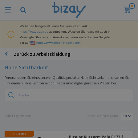
0
M
e
i
s
Wir haben festgestellt, dass Sie versuchen, auf
M
t
https://www.bizay.de
zuzugreifen. Wussten Sie, dass wir auch in
a
g
Vereinigte Staaten von Amerika vertreten sind? Kaufen Sie jetzt
r
e
ein auf
https://www.360onlineprint.com
k
k
W
e
a
e
Zurück zu Arbeitskleidung
t
u
r
i
f
b
n
Hohe Sichtbarkeit
t
D
e
g
i
p
M
Personalisieren Sie eines unserer Qualitätsprodukte Hohe Sichtbarkeit und stellen Sie
s
r
a
Ihre eigenen Hohe Sichtbarkeit online zu unschlagbar günstigen Preisen her.
p
o
t
B
l
d
e
ü
a
u
r
r
y
k
i
o
s
t
T
a
b
u
e
a
148 Ergebnisse
Produkte pro Seite:
l
e
n
s
d
d
c
a
A
K
h
r
PROMO
u
l
Bicolor Kurzarm Polo P173 |