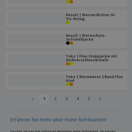
Result | Wasserdichter Hi-
Vis-Anzug
Result | Warnschutz-
Softshelljacke
Yoko | Fluo-Steppjacke mit
Reißverschlussärmeln
Yoko | Warnweste 2 Band Fluo
Kind
‹
›
1
2
3
4
5
Erfahren Sie mehr über Hohe Sichtbarkeit
Drucken Sie hier Ihre individuell gestalteten Hohe Sichtbarkeit. Sie können