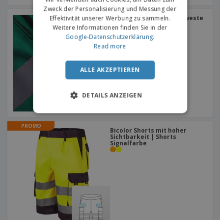
Zweck der Personalisierung und Messung der
Yoko | Vielseitige Warnweste
Effektivität unserer Werbung zu sammeln.
+
5
Weitere Informationen finden Sie in der
Google-Datenschutzerklärung
.
Read more
ALLE AKZEPTIEREN
DETAILS ANZEIGEN
PROMO
Bicolor Shorts mit hoher
Sichtbarkeit | Shorts
Signalfarbe