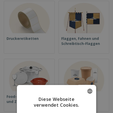
Druckeretiketten
Flaggen, Fahnen und
Schreibtisch-Flaggen
Food-Service-Ausrüstung
Einwegprodukte
Diese Webseite
und Zubehör
verwendet Cookies.
ENGLISH
GERMAN