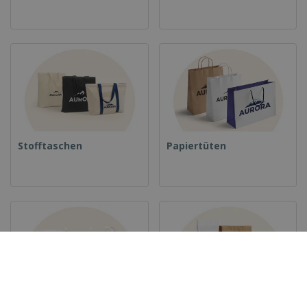
Stofftaschen
Papiertüten
Plastiktüten
Duftsäckchen