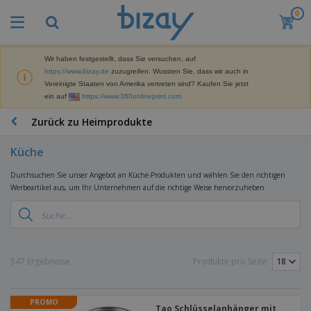
0
Wir haben festgestellt, dass Sie versuchen, auf
https://www.bizay.de
zuzugreifen. Wussten Sie, dass wir auch in
Vereinigte Staaten von Amerika vertreten sind? Kaufen Sie jetzt
ein auf
https://www.360onlineprint.com
Zurück zu Heimprodukte
Küche
Durchsuchen Sie unser Angebot an Küche-Produkten und wählen Sie den richtigen
Werbeartikel aus, um Ihr Unternehmen auf die richtige Weise hervorzuheben.
547 Ergebnisse
Produkte pro Seite:
PROMO
Tao Schlüsselanhänger mit