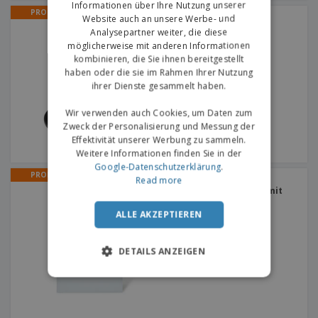
Informationen über Ihre Nutzung unserer
PROMO
Website auch an unsere Werbe- und
Mit Magneten PARIS |
Flaschenöffner
Analysepartner weiter, die diese
möglicherweise mit anderen Informationen
kombinieren, die Sie ihnen bereitgestellt
haben oder die sie im Rahmen Ihrer Nutzung
ihrer Dienste gesammelt haben.
Wir verwenden auch Cookies, um Daten zum
Zweck der Personalisierung und Messung der
Effektivität unserer Werbung zu sammeln.
Weitere Informationen finden Sie in der
Google-Datenschutzerklärung
.
PROMO
Read more
Kleines Vlies 80 g
heißgesiegelt | Tasche mit
Griff
ALLE AKZEPTIEREN
DETAILS ANZEIGEN