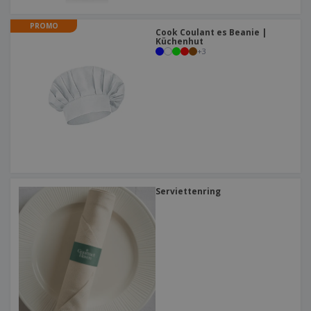
PROMO
Cook Coulant es Beanie |
Küchenhut
+
3
Serviettenring