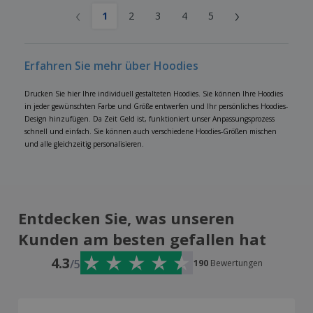
‹
›
1
2
3
4
5
Erfahren Sie mehr über Hoodies
Drucken Sie hier Ihre individuell gestalteten Hoodies. Sie können Ihre Hoodies
in jeder gewünschten Farbe und Größe entwerfen und Ihr persönliches Hoodies-
Design hinzufügen. Da Zeit Geld ist, funktioniert unser Anpassungsprozess
schnell und einfach. Sie können auch verschiedene Hoodies-Größen mischen
und alle gleichzeitig personalisieren.
Entdecken Sie, was unseren
Kunden am besten gefallen hat
4.3
/5
190
Bewertungen