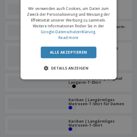
ProAct | Tailliertes
Wir verwenden auch Cookies, um Daten zum
langärmliges T-Shirt
Zweck der Personalisierung und Messung der
Effektivität unserer Werbung zu sammeln.
Weitere Informationen finden Sie in der
SOL'S | Gestreiftes Langarm-
T-Shirt für Herren
Google-Datenschutzerklärung
.
Read more
Baby-T-Shirt langarm aus
extra feingestricktem
ALLE AKZEPTIEREN
Material BABY L/S | Baby
Langarm T-Shirt
+
2
DETAILS ANZEIGEN
Fruit of the Loom | Original
Langarm-T-Shirt
Kariban | Langärmliges
Matrosen-T-Shirt für Damen
Kariban | Langärmliges
Matrosen-T-Shirt