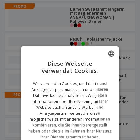
PROMO
Damen Sweatshirt langarm
mit Raglanärmeln
ANNAPURNA WOMAN |
Pullover, Damen
Result | Polartherm-Jacke
+
3
Result | Polartherm-Decklack
Diese Webseite
verwendet Cookies.
ENGLISH
Fruit of the Loom | Baseball-
T-Shirt mit langen Ärmeln
GERMAN
Wir verwenden Cookies, um Inhalte und
Anzeigen zu personalisieren und unseren
PROMO
Datenverkehr zu analysieren. Wir geben
Unisex-Kapuzenpullover für
Informationen über Ihre Nutzung unserer
Kinder PHOENIX KIDS | Kinder
Kapuzenpullover
Website auch an unsere Werbe- und
Analysepartner weiter, die diese
möglicherweise mit anderen Informationen
SOL'S | Gestreiftes Langarm-
kombinieren, die Sie ihnen bereitgestellt
T-Shirt für Herren
haben oder die sie im Rahmen Ihrer Nutzung
ihrer Dienste gesammelt haben.