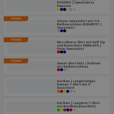
e
f
s
PHOENIX | Sweatshirts
e
n
Kapuzen
s
i
+
5
V
t
d
e
e
u
PROMO
r
l
Unisex-Sweatshirt mit 1/4
n
Reißverschluss BUDAPEST |
p
l
g
Sweatshirt
N
a
e
a
c
r
c
k
PROMO
h
Microfleece-Shirt mit Half Zip
u
A
und Kinnschutz HIMALAYA |
T
n
Polar Sweatshirt
l
h
g
l
e
e
m
PROMO
Einloggen /
Sweat-Shirt Holz | Pullover
P
a
mit Reißverschluss
Registrieren
r
K
o
a
d
u
Kundenservice
Kariban | Langärmliges
u
f
Damen-T-Shirt mit V-
k
e
Ausschnitt
t
+
6
n
e
Kariban | Langarm-T-Shirt
mit Rundhalsausschnitt
+
6