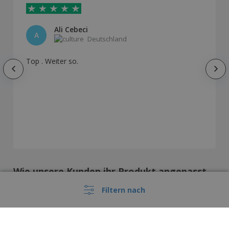
Ali Cebeci
A
Deutschland
Top . Weiter so.
Wie unsere Kunden ihr Produkt angepasst
haben
Filtern nach