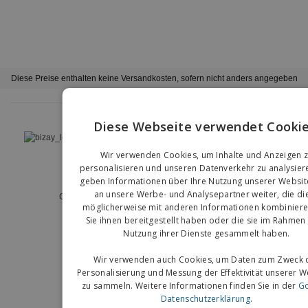
Diese Preise enthalten keine Versandkosten, sofern nicht anders angegeben
Diese Webseite verwendet Cookie
›
Deutschland |
DE
EN
(€ EUR )
Wir verwenden Cookies, um Inhalte und Anzeigen 
G
personalisieren und unseren Datenverkehr zu analysier
Hinweisgebersystem
Impressum
geben Informationen über Ihre Nutzung unserer Websit
an unsere Werbe- und Analysepartner weiter, die di
Copyright © 2026 - BIZAY. Alle Rechte vorbehalten.
möglicherweise mit anderen Informationen kombiniere
Sie ihnen bereitgestellt haben oder die sie im Rahmen 
Nutzung ihrer Dienste gesammelt haben.
Wir verwenden auch Cookies, um Daten zum Zweck 
Personalisierung und Messung der Effektivität unserer 
zu sammeln. Weitere Informationen finden Sie in der
Go
Datenschutzerklärung
.