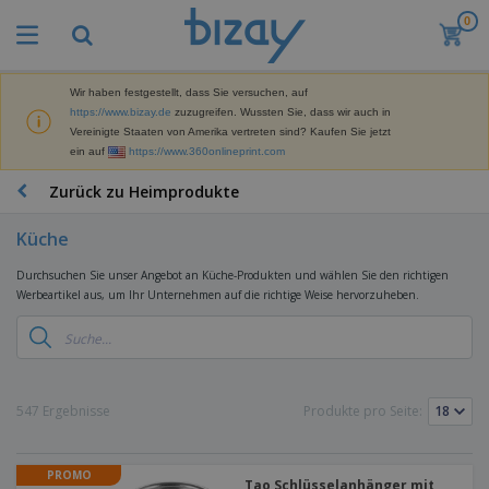
0
M
e
i
s
Wir haben festgestellt, dass Sie versuchen, auf
M
t
https://www.bizay.de
zuzugreifen. Wussten Sie, dass wir auch in
a
g
Vereinigte Staaten von Amerika vertreten sind? Kaufen Sie jetzt
r
e
ein auf
https://www.360onlineprint.com
k
k
W
e
a
e
Zurück zu Heimprodukte
t
u
r
i
f
b
n
Küche
t
D
e
g
i
p
M
Durchsuchen Sie unser Angebot an Küche-Produkten und wählen Sie den richtigen
s
r
a
Werbeartikel aus, um Ihr Unternehmen auf die richtige Weise hervorzuheben.
p
o
t
B
l
d
e
ü
a
u
r
r
y
k
i
o
s
t
T
a
b
u
e
a
547 Ergebnisse
Produkte pro Seite:
l
e
n
s
d
d
c
a
A
K
h
r
PROMO
u
l
Tao Schlüsselanhänger mit