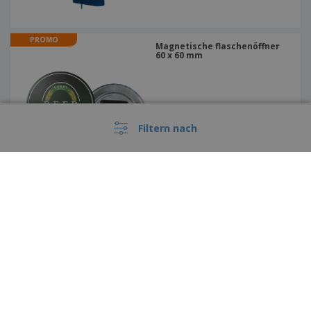
PROMO
Magnetische flaschenöffner
60 x 60 mm
Filtern nach
PROMO
Ginger Babe | Lätzchen für
Diese Preise enthalten keine Versandkosten, sofern nicht anders angegeben
Erwachsene
›
Deutschland |
DE
(€ EUR )