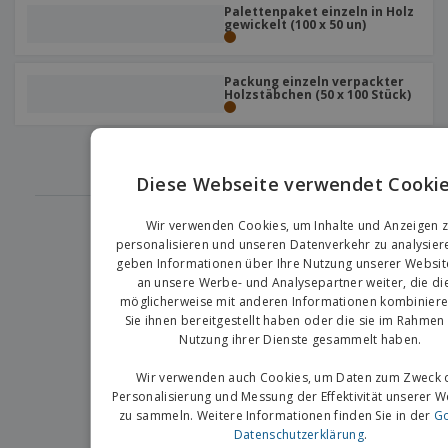
e
f
s
Palettenpaket einzeln in Holz
e
n
gewickelt (100 x 50 un)
s
i
V
t
d
e
e
u
r
l
Packung einzeln verpackter
n
Holzstäbchen (50 x 100 Stück)
p
l
g
N
a
e
a
c
r
‹
›
c
k
1
h
u
A
Diese Webseite verwendet Cookie
T
n
l
h
EN
g
l
e
Wir verwenden Cookies, um Inhalte und Anzeigen 
e
m
G
personalisieren und unseren Datenverkehr zu analysier
Einloggen /
P
a
Registrieren
geben Informationen über Ihre Nutzung unserer Websit
r
K
an unsere Werbe- und Analysepartner weiter, die di
o
a
möglicherweise mit anderen Informationen kombiniere
d
u
Kundenservice
Sie ihnen bereitgestellt haben oder die sie im Rahmen 
u
f
Nutzung ihrer Dienste gesammelt haben.
k
e
t
n
e
Wir verwenden auch Cookies, um Daten zum Zweck 
Personalisierung und Messung der Effektivität unserer 
zu sammeln. Weitere Informationen finden Sie in der
Go
Datenschutzerklärung
.