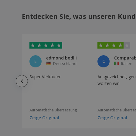
Kugelschreiber Clessin
Entdecken Sie, was unseren Kund
Kugelschreiber Clexton
Kugelschreiber Clover
Kugelschreiber Compo
Kugelschreiber Desok
Kugelschreiber Gordon
edmond bodlli
E
C
Deutschland
Italien
Kugelschreiber Halter Finex
Kugelschreiber Harry
Super Verkäufer
Ausgezeichnet, gen
wollten wir!
Kugelschreiber Helmor
Kugelschreiber Heloix
Kugelschreiber Hispar
Automatische Übersetzung
Automatische Überse
Kugelschreiber Horten
Zeige Original
Zeige Original
Kugelschreiber Hülle Velvex
Kugelschreiber Hurban