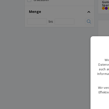
Dokumententasche Milán
Gum
Spa
Dokumententasche Pirok
Menge
Dokumententasche Poirel
bis
Dokumententasche Rucksack Sleiter
Dokumententasche Tanil
Dokumententasche Verse
Dokumententasche Xenac
Ewiger Bleistift Kugelschreiber Holwick
Wi
Ewiger Bleistift Pointer Gosfor
Datenve
auch a
Ewiger Bleistift Tebel
Informa
Ewiger Bleistift Yeidy
Ewiger Kalender Gadner
Wir ve
Name
Federmappe Bricex
Effekti
Federmappe Glaston
Federmappe Laybax