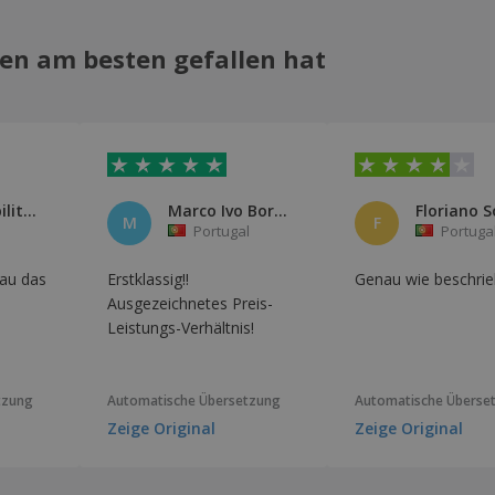
en am besten gefallen hat
Comparabilitalia
Marco Ivo Borges
Floriano S
M
F
Portugal
Portuga
au das
Erstklassig!!
Genau wie beschrie
Ausgezeichnetes Preis-
Leistungs-Verhältnis!
tzung
Automatische Übersetzung
Automatische Überse
Zeige Original
Zeige Original