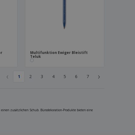
or
Multifunktion Ewiger Bleistift
Teluk
‹
›
1
2
3
4
5
6
7
e einen zusätzlichen Schub. Bürodekoration-Produkte bieten eine