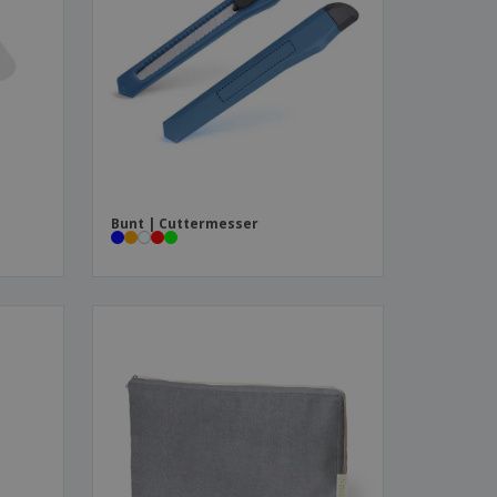
produkte
azine, Bücher und
aloge
Bunt | Cuttermesser