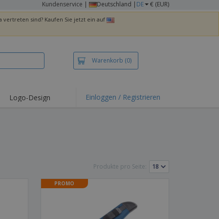
Kundenservice
|
Deutschland |
DE
€ (EUR)
 vertreten sind? Kaufen Sie jetzt ein auf
Warenkorb
(0)
Einloggen / Registrieren
Logo-Design
hlights und
ebote
irts und Polos
kereien
oor-Aktivitäten
Produkte pro Seite:
iten von zu Hause
PROMO
sandkartons
onalisierte
chenke