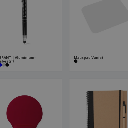
Plakate
Essen und Süßigkeiten
Öko
Mag
Koffer und Rucksäcke
Druckeretiketten
Kat
BRANT | Aluminium-
Mauspad Vaniat
abestift