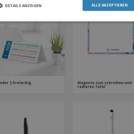
OMO
PROMO
ALLE AKZEPTIEREN
DETAILS ANZEIGEN
nder | Dreieckig
Magnete zum schreiben und
radieren Tafel