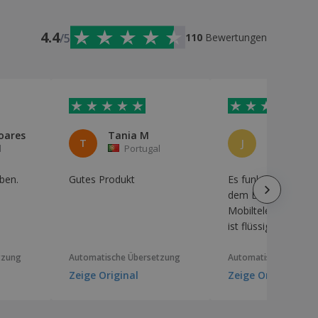
4.4
/5
110
Bewertungen
oares
Tania M
Joana Lop
T
J
l
Portugal
Portuga
ben.
Gutes Produkt
Es funktioniert gut 
dem Bildschirm des
Mobiltelefons, das
ist flüssig, es gleite
tzung
Automatische Übersetzung
Automatische Überse
Zeige Original
Zeige Original