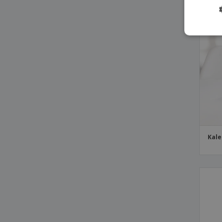
PR
Federmappe Palermo
Federmappe Thurman
Federmappe Yeimy
Filzstift Solek
Geschenk-Box Avider
Geschenk-Box Fissur
Geschenk-Box Grimbur
Geschenk-Box Kuolux
Geschenk-Box Magdus
Kale
Geschenk-Box Rubrux
Geschenk-Box Wingard
Geschenkset mit Stift und Notitzblock
Haftender Notizblock Diser
Haftender Notizblock Tiblan