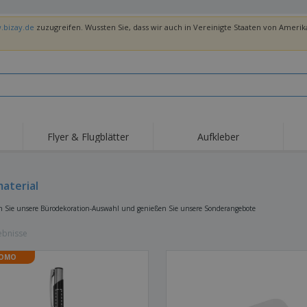
.bizay.de
zuzugreifen. Wussten Sie, dass wir auch in Vereinigte Staaten von Amerika
Flyer & Flugblätter
Aufkleber
Hig
Trends
Neue Produkte
Ang
Flaggen, Fahnen und
aterial
Rollups
T-Sh
Schreibtisch-Flaggen
Food-Service-
Roll-ups
Stic
 Sie unsere Bürodekoration-Auswahl und genießen Sie unsere Sonderangebote
Ausrüstung und
Zubehör
Hauslieferung und
Einwegprodukte
Outd
Take-away
ebnisse
Aufkleber, Vinyls und
Armbanduhren
Arbe
Poster
OMO
Hoodies
Pokale und Trophäen
Ver
Pers
Aussteller
Medaillen
Ges