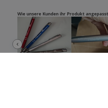
Kugelschreiber IM Achromatic
Kugelschreiber Jeans
Wie unsere Kunden ihr Produkt angepass
Kugelschreiber Jotter Core
Kugelschreiber Jotter Original
Kugelschreiber Karsol
Kugelschreiber Kific
Kugelschreiber Klinch
Kugelschreiber Lampe Krujer
Kugelschreiber Lampe Senter
Kugelschreiber Laser Snarry
Kugelschreiber Lester
Kugelschreiber Luggins
Kugelschreiber Medic
Kugelschreiber Morek
Kugelschreiber Nikox