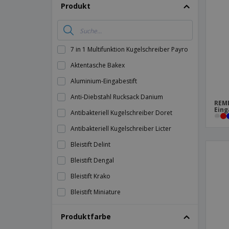
T-Shirts
Produkt
Magnete
Planen
7 in 1 Multifunktion Kugelschreiber Payro
Aktentasche Bakex
Aluminium-Eingabestift
Anti-Diebstahl Rucksack Danium
REM
Eing
Antibakteriell Kugelschreiber Doret
Antibakteriell Kugelschreiber Licter
Bleistift Delint
Bleistift Dengal
Bleistift Krako
Bleistift Miniature
Bleistift Nexio
Produktfarbe
Bleistiftbox Dragon