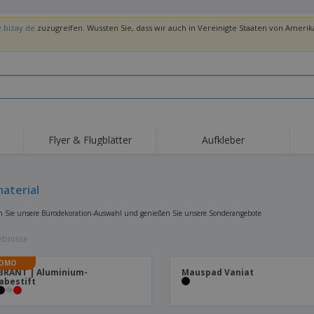
.bizay.de
zuzugreifen. Wussten Sie, dass wir auch in Vereinigte Staaten von Amerika
Flyer & Flugblätter
Aufkleber
aterial
 Sie unsere Bürodekoration-Auswahl und genießen Sie unsere Sonderangebote
ebnisse
OMO
BRANT | Aluminium-
Mauspad Vaniat
abestift