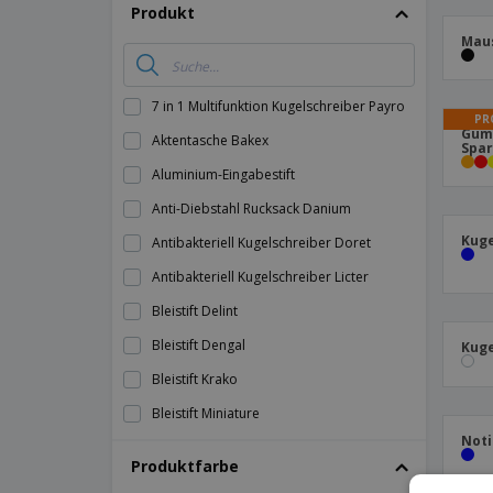
Produkt
Mau
7 in 1 Multifunktion Kugelschreiber Payro
PR
Gum
Aktentasche Bakex
Spa
Aluminium-Eingabestift
Anti-Diebstahl Rucksack Danium
Kuge
Antibakteriell Kugelschreiber Doret
Antibakteriell Kugelschreiber Licter
Bleistift Delint
Bleistift Dengal
Kuge
Bleistift Krako
Bleistift Miniature
Noti
Bleistift Nexio
Produktfarbe
Bleistiftbox Dragon