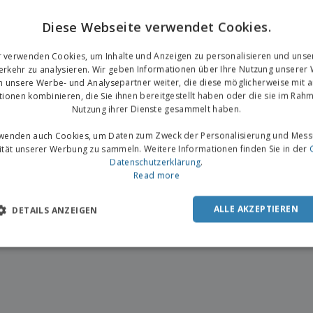
Diese Webseite verwendet Cookies.
r verwenden Cookies, um Inhalte und Anzeigen zu personalisieren und unse
ren Sie mehr über Bürodekoration
rkehr zu analysieren. Wir geben Informationen über Ihre Nutzung unserer
n unsere Werbe- und Analysepartner weiter, die diese möglicherweise mit 
 Sie unsere personalisierte Bürodekoration-Produktauswahl und geben Sie Ihrer Werbestrategi
tionen kombinieren, die Sie ihnen bereitgestellt haben oder die sie im Rahm
e Möglichkeit, Ihr Geschäft zu fördern und Ihre Kundenbeziehungen zu stärken.
Nutzung ihrer Dienste gesammelt haben.
rwenden auch Cookies, um Daten zum Zweck der Personalisierung und Mess
vität unserer Werbung zu sammeln. Weitere Informationen finden Sie in der
Datenschutzerklärung
.
Read more
ALLE AKZEPTIEREN
DETAILS ANZEIGEN