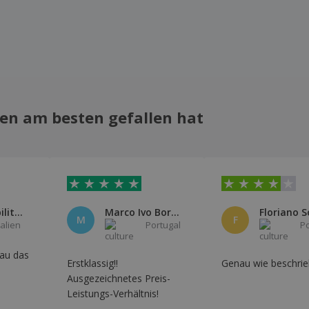
en am besten gefallen hat
Comparabilitalia
Marco Ivo Borges
Floriano S
M
F
talien
Portugal
P
au das
Erstklassig!!
Genau wie beschrie
Ausgezeichnetes Preis-
Leistungs-Verhältnis!