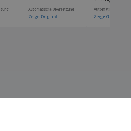
tzung
Automatische Übersetzung
Automatische Überse
Zeige Original
Zeige Original