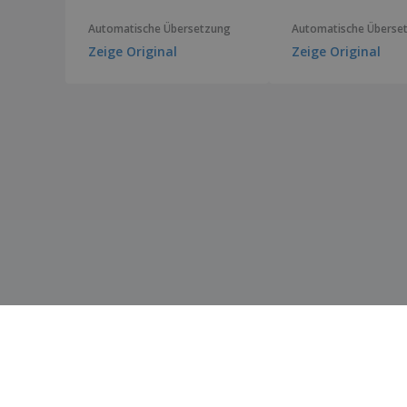
Federmappe Palermo
Automatische Übersetzung
Automatische Überse
Federmappe Thurman
Zeige Original
Zeige Original
Federmappe Yeimy
Filzstift Solek
Geschenk-Box Avider
Geschenk-Box Fissur
Geschenk-Box Grimbur
Geschenk-Box Kuolux
Geschenk-Box Magdus
Geschenk-Box Rubrux
Geschenk-Box Wingard
Geschenkset mit Stift und Notitzblock
Haftender Notizblock Diser
Haftender Notizblock Tiblan