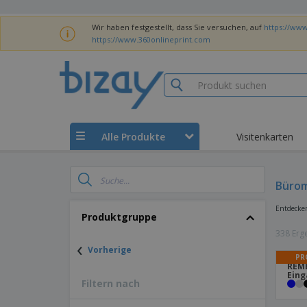
Wir haben festgestellt, dass Sie versuchen, auf
https://www
https://www.360onlineprint.com
Alle Produkte
Visitenkarten
Bürom
Entdecken
Produktgruppe
338 Erg
‹
Vorherige
PR
REM
Eing
Filtern nach