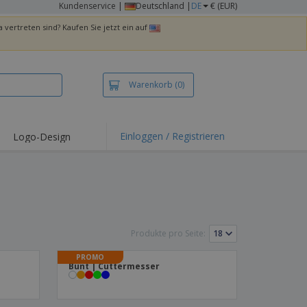
Kundenservice
|
Deutschland |
DE
€ (EUR)
 vertreten sind? Kaufen Sie jetzt ein auf
Warenkorb
(0)
Einloggen / Registrieren
Logo-Design
Produkte pro Seite:
PROMO
Bunt | Cuttermesser