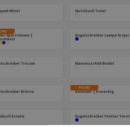
spad Minet
Notizbuch Tunel
OMO
mi-Sparschwein |
Kugelschreiber Lampe Krujer
rschwein
lschreiber Trocum
Namensschild Bindel
PROMO
lschreiber Brincio
Kalender | Dreieckig
zbuch Esteka
Kugelschreiber Pointer Yaret