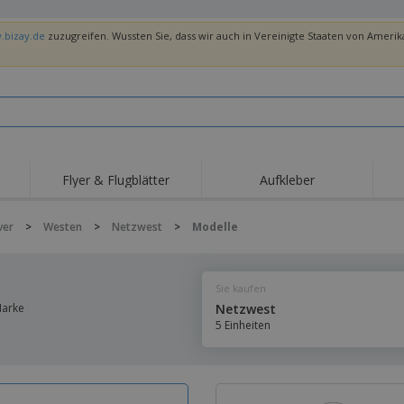
.bizay.de
zuzugreifen. Wussten Sie, dass wir auch in Vereinigte Staaten von Amerika
Flyer & Flugblätter
Aufkleber
Hig
Trends
Neue Produkte
Ang
ver
>
Westen
>
Netzwest
>
Modelle
Flaggen, Fahnen und
Rollups
T-Sh
Schreibtisch-Flaggen
Food-Service-
Roll-ups
Stic
Ausrüstung und
Sie kaufen
Zubehör
Hauslieferung und
Einwegprodukte
Outd
Take-away
Marke
Netzwest
Aufkleber, Vinyls und
5 Einheiten
Armbanduhren
Arbe
Poster
Hoodies
Pokale und Trophäen
Ver
Pers
Aussteller
Medaillen
Ges