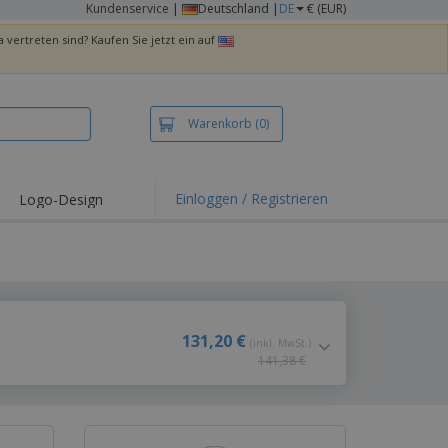
Kundenservice
|
Deutschland |
DE
€ (EUR)
 vertreten sind? Kaufen Sie jetzt ein auf
Warenkorb
(0)
Einloggen / Registrieren
Logo-Design
hlights und
ebote
irts und Polos
kereien
oor-Aktivitäten
131,20 €
(inkl. MwSt.)
141,38 €
iten von zu Hause
sandkartons
onalisierte
chenke