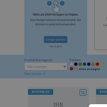
T-Shirts
Magnete
Mehr als 2000 Vorlagen verfügbar.
Planen
Das Design wird nur einmal bezahlt. Sie
können es jederzeit verwenden.
La
Design wählen
Von 0,00 €
Produktkategorie:
Farben:
Alles anzeigen
Alles anzeigen
Filter löschen
KOSTENLOS
KOS