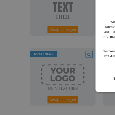
Wi
Datenve
Design anzeigen
auch a
Informa
Wir ve
KOSTENLOS
KOS
Effekti
Design anzeigen