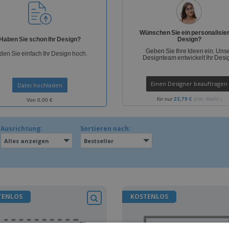
Plakate
Essen und Süßigkeiten
Öko
Mag
Koffer und Rucksäcke
Druckeretiketten
Kat
Wünschen Sie ein personalisie
Haben Sie schon Ihr Design?
Design?
Geben Sie Ihre Ideen ein. Uns
den Sie einfach Ihr Design hoch.
Designteam entwickelt Ihr Desi
Einen Designer beauftragen
Datei hochladen
für nur
23,79 €
(inkl. MwSt.)
Von 0,00 €
Ausrichtung:
Sortieren nach:
Alles anzeigen
Bestseller
TENLOS
KOSTENLOS