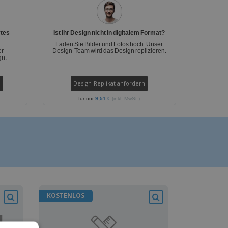
produkte
azine, Bücher und
aloge
rtes
Ist Ihr Design nicht in digitalem Format?
Laden Sie Bilder und Fotos hoch. Unser
er
Design-Team wird das Design replizieren.
gn.
Design-Replikat anfordern
für nur
9,51 €
(inkl. MwSt.)
KOSTENLOS