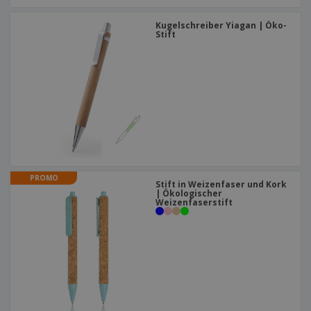
Kugelschreiber Yiagan | Öko-
Stift
PROMO
Stift in Weizenfaser und Kork
| Ökologischer
Weizenfaserstift