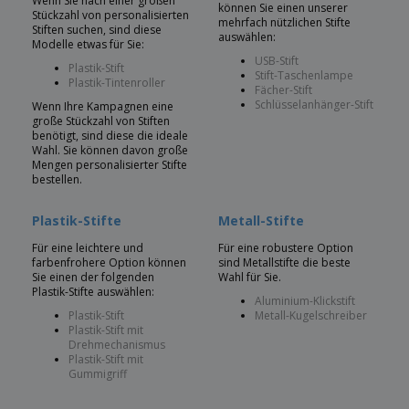
Wenn Sie nach einer großen
können Sie einen unserer
Stückzahl von personalisierten
mehrfach nützlichen Stifte
Stiften suchen, sind diese
auswählen:
Modelle etwas für Sie:
USB-Stift
Plastik-Stift
Stift-Taschenlampe
Plastik-Tintenroller
Fächer-Stift
Schlüsselanhänger-Stift
Wenn Ihre Kampagnen eine
große Stückzahl von Stiften
benötigt, sind diese die ideale
Wahl. Sie können davon große
Mengen personalisierter Stifte
bestellen.
Plastik-Stifte
Metall-Stifte
Für eine leichtere und
Für eine robustere Option
farbenfrohere Option können
sind Metallstifte die beste
Sie einen der folgenden
Wahl für Sie.
Plastik-Stifte auswählen:
Aluminium-Klickstift
Plastik-Stift
Metall-Kugelschreiber
Plastik-Stift mit
Drehmechanismus
Plastik-Stift mit
Gummigriff