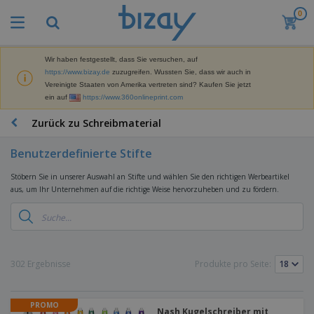
0
Wir haben festgestellt, dass Sie versuchen, auf
https://www.bizay.de
zuzugreifen. Wussten Sie, dass wir auch in
Vereinigte Staaten von Amerika vertreten sind? Kaufen Sie jetzt
ein auf
https://www.360onlineprint.com
Zurück zu Schreibmaterial
Benutzerdefinierte Stifte
Stöbern Sie in unserer Auswahl an Stifte und wählen Sie den richtigen Werbeartikel
aus, um Ihr Unternehmen auf die richtige Weise hervorzuheben und zu fördern.
302 Ergebnisse
Produkte pro Seite:
PROMO
Nash Kugelschreiber mit