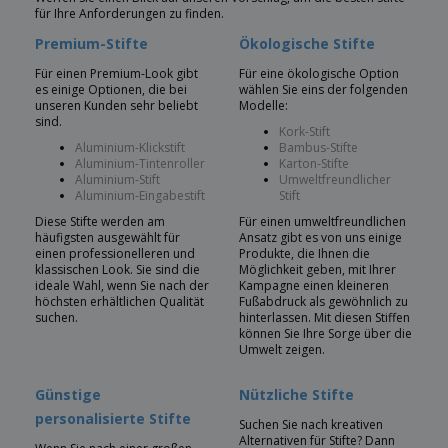
für Ihre Anforderungen zu finden.
Premium-Stifte
Ökologische Stifte
Für einen Premium-Look gibt
Für eine ökologische Option
es einige Optionen, die bei
wählen Sie eins der folgenden
unseren Kunden sehr beliebt
Modelle:
sind.
Kork-Stift
Aluminium-Klickstift
Bambus-Stifte
Aluminium-Tintenroller
Karton-Stifte
Aluminium-Stift
Umweltfreundlicher
Aluminium-Eingabestift
Stift
Diese Stifte werden am
Für einen umweltfreundlichen
häufigsten ausgewählt für
Ansatz gibt es von uns einige
einen professionelleren und
Produkte, die Ihnen die
klassischen Look. Sie sind die
Möglichkeit geben, mit Ihrer
ideale Wahl, wenn Sie nach der
Kampagne einen kleineren
höchsten erhältlichen Qualität
Fußabdruck als gewöhnlich zu
suchen.
hinterlassen. Mit diesen Stiffen
können Sie Ihre Sorge über die
Umwelt zeigen.
Günstige
Nützliche Stifte
personalisierte Stifte
Suchen Sie nach kreativen
Alternativen für Stifte? Dann