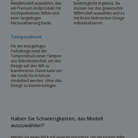
Metallmodell auswählen, das
bestmögliche Ergebnis. Sie
ein Premium-Endprodukt mit
müssen nur das gewünschte
hochqualitativen Stiften und
Stiftmodell auswählen und es
einer langlebigen
mit Ihrem farbreichen Design
Personalisierung bietet.
individualisieren.
Tampondruck
Für ein einzigartiges
Farbdesign nutzt der
Tampondruck einen Tampon
aus Silikonkautschuk, um das
Design auf den Stift zu
transferieren. Damit kann um
die runde Form herum
modelliert werden, ohne das
Design zu beeinträchtigen.
Haben Sie Schwierigkeiten, das Modell
auszuwählen?
Werfen Sie einen Blick auf unseren Vorschlag, um die besten Stifte