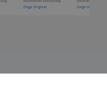
tzung
Automatische Übersetzung
Automatische Überse
Zeige Original
Zeige Original