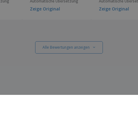
tzung
Automatische Übersetzung
Automatische Überse
Zeige Original
Zeige Original
Alle Bewertungen anzeigen