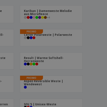
produkte
azine, Bücher und
aloge
te
Kariban | Damenweste Melodie
aus Microfleece
+
4
PROMO
ll-
Cerler Polarweste | Polarweste
este
Result | Warme Softshell-
Herrenweste
PROMO
e-
Aspen Reversible Weste |
Wendewest
Herren
SOL'S | Unisex-Weste