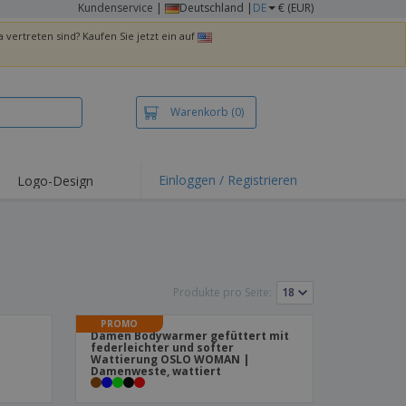
Kundenservice
|
Deutschland |
DE
€ (EUR)
 vertreten sind? Kaufen Sie jetzt ein auf
Warenkorb
(0)
Einloggen / Registrieren
Logo-Design
hlights und
ebote
irts und Polos
kereien
Produkte pro Seite:
oor-Aktivitäten
PROMO
iten von zu Hause
Damen Bodywarmer gefüttert mit
federleichter und softer
sandkartons
Wattierung OSLO WOMAN |
Damenweste, wattiert
onalisierte
chenke