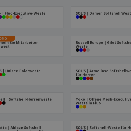
Plakate
Essen und Süßigkeiten
Öko
Mag
Koffer und Rucksäcke
Druckeretiketten
Kat
 | Fluo-Executive-Weste
SOL'S | Damen Softshell Wes
OMO
eln Sie Mitarbeiter |
Russell Europe | Gilet Softshe
zwest
Weste
S | Unisex-Polarweste
SOL'S | Ärmellose Softshellw
für Herren
ell | Softshell-Herrenweste
Yoko | Offene Mesh-Executiv
Weste in Fluo
tta | Ablaze Softshell
SOL'S | Softshell-Weste für 