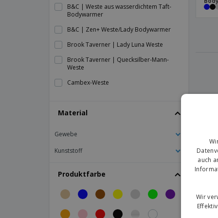
Bod
B&C | Weste aus wasserdichtem Taft-
Bodywarmer
B&C | Zen+ Weste/Lady Bodywarmer
Brook Taverner | Lady Luna Weste
Brook Taverner | Quecksilber-Mann-
Weste
Cambex-Weste
Damenweste, wattiert
Material
Gesichtsweste
HACKNEY-Weste
Gewebe
Wi
HERACLIO-Weste
Datenve
Kunststoff
HIGHWAY-Weste
auch a
Informa
Kariban | Bote sammeln
Produktfarbe
Kariban | Dame Weste
Wir ve
Kariban | Damenweste Melodie aus
Effekti
Microfleece