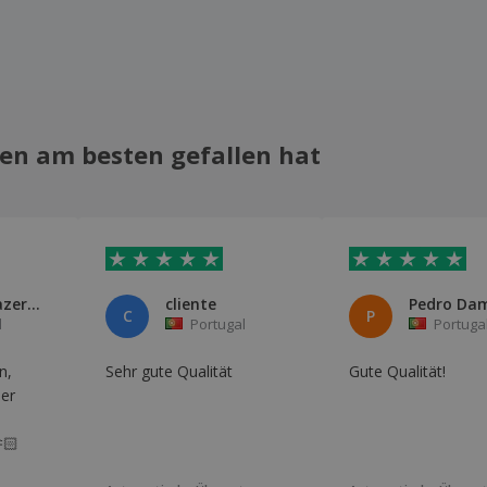
en am besten gefallen hat
Raquel Prazeres
cliente
Pedro Da
C
P
l
Portugal
Portuga
n,
Sehr gute Qualität
Gute Qualität!
der
🏻