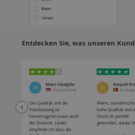
MARWARI-Weste
Mann
Neoblu | Damen Anzug Weste
Unisex
Neoblu | Mann-Anzug-Weste
Netzwest
Polarweste
Entdecken Sie, was unseren Kund
Proact | Kapuzenweste für Erwachsene
Regatta | Ablaze Softshell Bodywarmer
Anpassbare Weste
Regatta | Access isolierte warme Weste
Regatta | Altoona isolierte warme Weste
Marc Haegele
M
R
Deutschland
Portuga
Regatta | Flux Softshell Warme Weste für
Damen
Die Qualität und die
Warm, wunderschö
Regatta | Flux Softshell-Bodywarmer-
Weste
Preisleistung ist
hohe Qualität und 
hervorragend sowie auch
Druck ist perfekt
Regatta | Mikrofleece-Bodywarmer-Weste
die Stickerei. Leider
geworden, danke 
Regatta | Octagon II heiße Weste
empfinde ich dass die