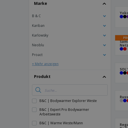
T-Shirts
Marke
Magnete
Yoko
B & C
Planen
Kariban
Karlowsky
PR
Samm
Neoblu
Net
Proact
+ Mehr anzeigen
SOL'
Produkt
Russ
B&C | Bodywarmer Explorer Weste
B&C | Expert Pro Bodywarmer
Arbeitsweste
B&C | Warme Weste/Mann
Rega