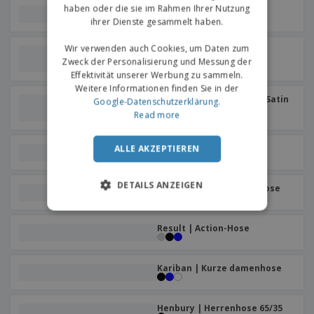
haben oder die sie im Rahmen Ihrer Nutzung
SOL'S | Männerhosen
ihrer Dienste gesammelt haben.
Wir verwenden auch Cookies, um Daten zum
SOL'S | Damenhose aus
Stretch-Satin
Zweck der Personalisierung und Messung der
Effektivität unserer Werbung zu sammeln.
Weitere Informationen finden Sie in der
SOL'S | Stretchhose aus Satin
Google-Datenschutzerklärung
.
für Herren
Read more
ALLE AKZEPTIEREN
Kariban | Basic-Jeans
DETAILS ANZEIGEN
Result | Action-Damenhose
Result | Action-Hose
Kariban | Kurze damenhose
Henbury | Herrenhose 65/35