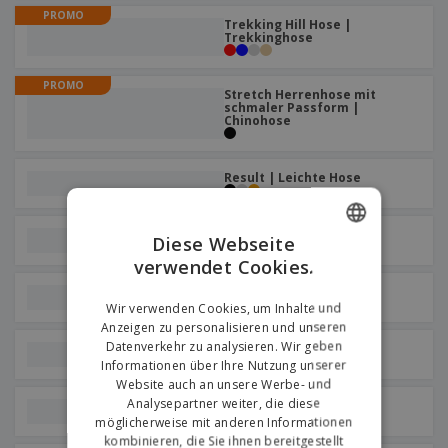
e
f
s
e
PROMO
n
Trekking Hill Hose |
s
i
Trekkinghose
V
t
d
e
e
u
r
l
n
PROMO
Stretch Herrenhose mit
p
l
g
schmaler Passform |
N
a
e
Chinohose
a
c
r
c
k
h
u
A
Result | Leichte Hose
T
n
l
h
g
l
e
e
SOL'S | 7/8 Damenhose
m
Diese Webseite
Einloggen /
P
a
Registrieren
verwendet Cookies.
ENGLISH
r
K
o
a
SOL'S | Männerhosen
GERMAN
d
Wir verwenden Cookies, um Inhalte und
u
Kundenservice
u
f
Anzeigen zu personalisieren und unseren
k
e
Datenverkehr zu analysieren. Wir geben
Wk | Alltagshose
t
n
Informationen über Ihre Nutzung unserer
e
Website auch an unsere Werbe- und
Analysepartner weiter, die diese
LEWIS-Hose
möglicherweise mit anderen Informationen
kombinieren, die Sie ihnen bereitgestellt