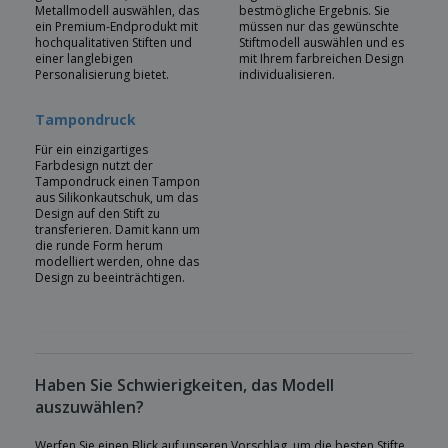
Metallmodell auswählen, das
bestmögliche Ergebnis. Sie
ein Premium-Endprodukt mit
müssen nur das gewünschte
hochqualitativen Stiften und
Stiftmodell auswählen und es
einer langlebigen
mit Ihrem farbreichen Design
Personalisierung bietet.
individualisieren.
Tampondruck
Für ein einzigartiges
Farbdesign nutzt der
Tampondruck einen Tampon
aus Silikonkautschuk, um das
Design auf den Stift zu
transferieren. Damit kann um
die runde Form herum
modelliert werden, ohne das
Design zu beeinträchtigen.
Haben Sie Schwierigkeiten, das Modell
auszuwählen?
Werfen Sie einen Blick auf unseren Vorschlag, um die besten Stifte