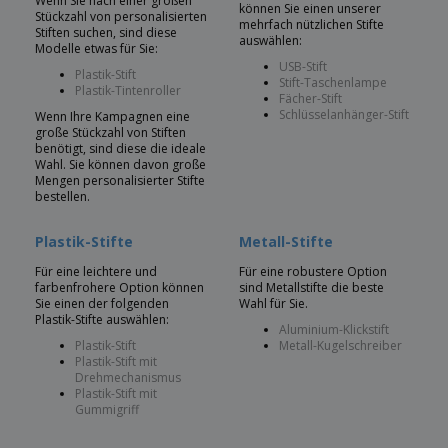
Wenn Sie nach einer großen
können Sie einen unserer
Stückzahl von personalisierten
mehrfach nützlichen Stifte
Stiften suchen, sind diese
auswählen:
Modelle etwas für Sie:
USB-Stift
Plastik-Stift
Stift-Taschenlampe
Plastik-Tintenroller
Fächer-Stift
Schlüsselanhänger-Stift
Wenn Ihre Kampagnen eine
große Stückzahl von Stiften
benötigt, sind diese die ideale
Wahl. Sie können davon große
Mengen personalisierter Stifte
bestellen.
Plastik-Stifte
Metall-Stifte
Für eine leichtere und
Für eine robustere Option
farbenfrohere Option können
sind Metallstifte die beste
Sie einen der folgenden
Wahl für Sie.
Plastik-Stifte auswählen:
Aluminium-Klickstift
Plastik-Stift
Metall-Kugelschreiber
Plastik-Stift mit
Drehmechanismus
Plastik-Stift mit
Gummigriff