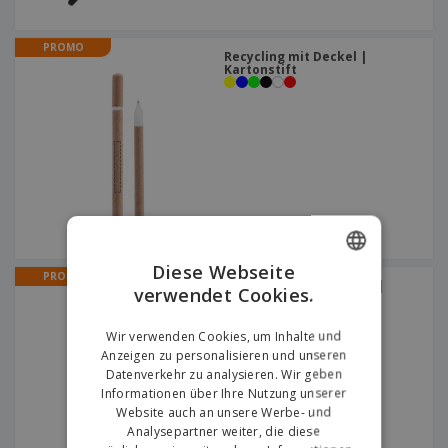
PROMO
Recycling mit Deckel |
Kartonstift
Diese Webseite
PROMO
Aluminiumstift BETA BK |
verwendet Cookies.
ENGLISH
Aluminium-Klickstift
+
6
GERMAN
Wir verwenden Cookies, um Inhalte und
Anzeigen zu personalisieren und unseren
Datenverkehr zu analysieren. Wir geben
Informationen über Ihre Nutzung unserer
Website auch an unsere Werbe- und
Analysepartner weiter, die diese