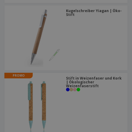
Kugelschreiber Yiagan | Öko-
Stift
PROMO
Stift in Weizenfaser und Kork
| Ökologischer
Weizenfaserstift