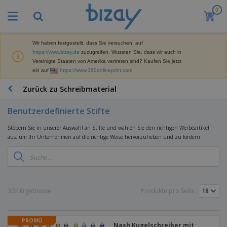
0
M
e
i
s
Wir haben festgestellt, dass Sie versuchen, auf
M
t
https://www.bizay.de
zuzugreifen. Wussten Sie, dass wir auch in
a
g
Vereinigte Staaten von Amerika vertreten sind? Kaufen Sie jetzt
r
e
ein auf
https://www.360onlineprint.com
k
k
W
e
a
e
Zurück zu Schreibmaterial
t
u
r
i
f
b
n
Benutzerdefinierte Stifte
t
D
e
g
i
p
M
Stöbern Sie in unserer Auswahl an Stifte und wählen Sie den richtigen Werbeartikel
s
r
a
aus, um Ihr Unternehmen auf die richtige Weise hervorzuheben und zu fördern.
p
o
t
B
l
d
e
ü
a
u
r
r
y
k
i
o
s
t
T
a
b
u
e
a
302 Ergebnisse
Produkte pro Seite:
l
e
n
s
d
d
c
a
A
K
h
r
PROMO
u
l
Nash Kugelschreiber mit