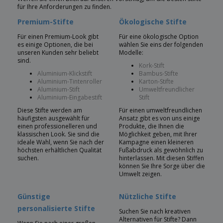
für Ihre Anforderungen zu finden.
Premium-Stifte
Ökologische Stifte
Für einen Premium-Look gibt
Für eine ökologische Option
es einige Optionen, die bei
wählen Sie eins der folgenden
unseren Kunden sehr beliebt
Modelle:
sind.
Kork-Stift
Aluminium-Klickstift
Bambus-Stifte
Aluminium-Tintenroller
Karton-Stifte
Aluminium-Stift
Umweltfreundlicher
Aluminium-Eingabestift
Stift
Diese Stifte werden am
Für einen umweltfreundlichen
häufigsten ausgewählt für
Ansatz gibt es von uns einige
einen professionelleren und
Produkte, die Ihnen die
klassischen Look. Sie sind die
Möglichkeit geben, mit Ihrer
ideale Wahl, wenn Sie nach der
Kampagne einen kleineren
höchsten erhältlichen Qualität
Fußabdruck als gewöhnlich zu
suchen.
hinterlassen. Mit diesen Stiffen
können Sie Ihre Sorge über die
Umwelt zeigen.
Günstige
Nützliche Stifte
personalisierte Stifte
Suchen Sie nach kreativen
Alternativen für Stifte? Dann