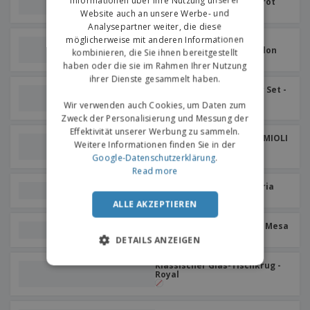
Informationen über Ihre Nutzung unserer
BORMIOLI ROCCO™ - Bistrot
Website auch an unsere Werbe- und
Analysepartner weiter, die diese
möglicherweise mit anderen Informationen
Tischvase aus Glas -
BORMIOLI ROCCO™ - Ypsilon
kombinieren, die Sie ihnen bereitgestellt
haben oder die sie im Rahmen Ihrer Nutzung
ihrer Dienste gesammelt haben.
Dekanter + 2 Weingläser Set -
Enoteca
Wir verwenden auch Cookies, um Daten zum
Zweck der Personalisierung und Messung der
Effektivität unserer Werbung zu sammeln.
Weinkrug aus Glas - BORMIOLI
Weitere Informationen finden Sie in der
ROCCO™ - Ypsilon
Google-Datenschutzerklärung
.
Read more
Sangria-Glaskrug - Sangria
ALLE AKZEPTIEREN
Tischvase aus Glas - Cli - Mesa
DETAILS ANZEIGEN
Klassischer Glas-Tischkrug -
Royal