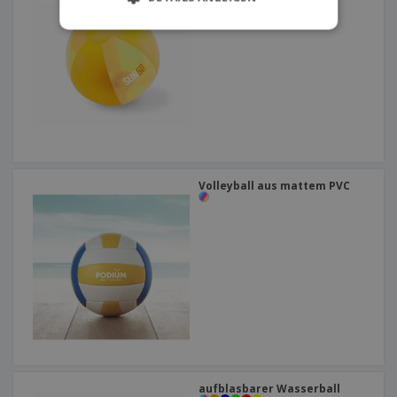
Volleyball aus mattem PVC
aufblasbarer Wasserball