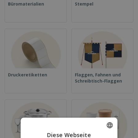
Büromaterialien
Stempel
Druckeretiketten
Flaggen, Fahnen und
Schreibtisch-Flaggen
Diese Webseite