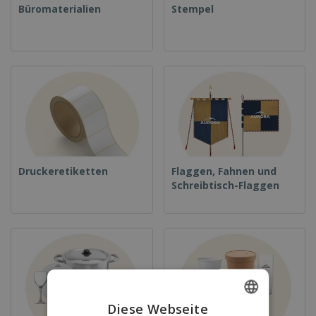
Büromaterialien
Stempel
Druckeretiketten
Flaggen, Fahnen und
Schreibtisch-Flaggen
Diese Webseite