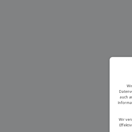
T-Shirts
Magnete
Planen
Wi
Datenve
auch a
Informa
Wir ve
Effekti