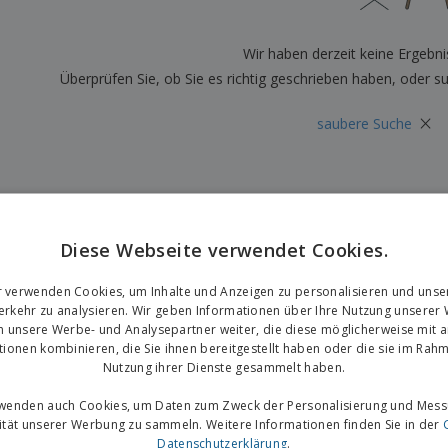
Plakate
Essen und Süßigkeiten
Öko
Mag
Koffer und Rucksäcke
Druckeretiketten
Kat
Wir haben derzeit keine Ergebni
Überprüfen Sie, ob Sie es richtig geschrieben haben, oder s
×
saubere Suche
Diese Webseite verwendet Cookies.
r verwenden Cookies, um Inhalte und Anzeigen zu personalisieren und unse
rkehr zu analysieren. Wir geben Informationen über Ihre Nutzung unserer
n unsere Werbe- und Analysepartner weiter, die diese möglicherweise mit 
tionen kombinieren, die Sie ihnen bereitgestellt haben oder die sie im Rahm
Nutzung ihrer Dienste gesammelt haben.
rwenden auch Cookies, um Daten zum Zweck der Personalisierung und Mess
vität unserer Werbung zu sammeln. Weitere Informationen finden Sie in der
Datenschutzerklärung
.