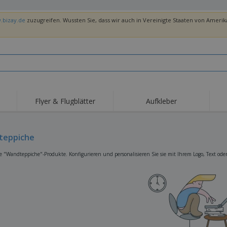
.bizay.de
zuzugreifen. Wussten Sie, dass wir auch in Vereinigte Staaten von Amerika
Flyer & Flugblätter
Aufkleber
Hig
Trends
Neue Produkte
Ang
Flaggen, Fahnen und
teppiche
Rollups
T-Sh
Schreibtisch-Flaggen
Food-Service-
Roll-ups
Stic
e "Wandteppiche"-Produkte. Konfigurieren und personalisieren Sie sie mit Ihrem Logo, Text ode
Ausrüstung und
Zubehör
Hauslieferung und
Einwegprodukte
Outd
Take-away
Aufkleber, Vinyls und
Armbanduhren
Arbe
Poster
Hoodies
Pokale und Trophäen
Ver
Pers
Aussteller
Medaillen
Ges