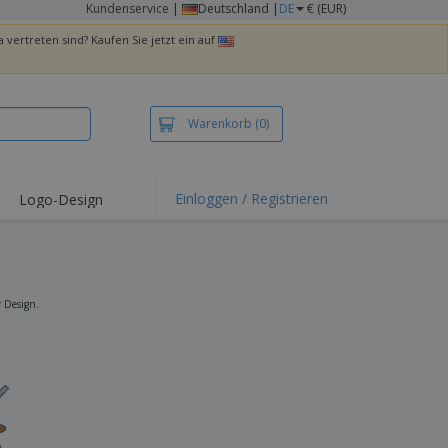
Kundenservice
|
Deutschland |
DE
€ (EUR)
 vertreten sind? Kaufen Sie jetzt ein auf
Warenkorb
(0)
Einloggen / Registrieren
Logo-Design
hlights und
ebote
irts und Polos
kereien
r Design.
oor-Aktivitäten
iten von zu Hause
sandkartons
onalisierte
chenke