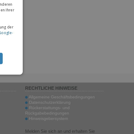
anderen
en Ihrer
ung der
Google-
RECHTLICHE HINWEISE
Allgemeine Geschäftsbedingungen
Datenschutzerklärung
Rückerstattungs- und
Rückgabebedingungen
Hinweisgebersystem
Melden Sie sich an und erhalten Sie