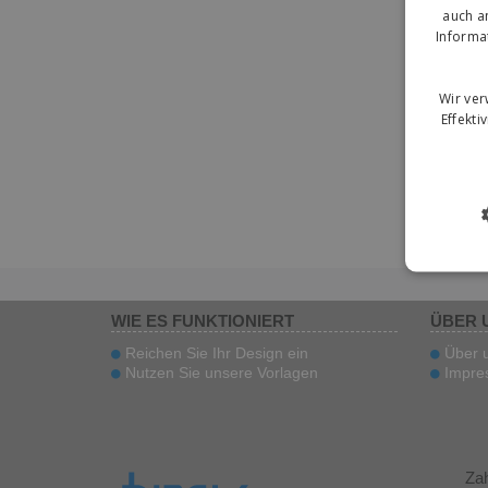
auch a
Informa
Wir ve
Effekti
WIE ES FUNKTIONIERT
ÜBER 
Reichen Sie Ihr Design ein
Über 
Nutzen Sie unsere Vorlagen
Impre
Za