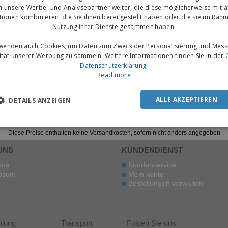
n unsere Werbe- und Analysepartner weiter, die diese möglicherweise mit 
tionen kombinieren, die Sie ihnen bereitgestellt haben oder die sie im Rahm
Nutzung ihrer Dienste gesammelt haben.
rwenden auch Cookies, um Daten zum Zweck der Personalisierung und Mess
vität unserer Werbung zu sammeln. Weitere Informationen finden Sie in der
Datenschutzerklärung
.
Read more
ALLE AKZEPTIEREN
DETAILS ANZEIGEN
Diese Preise enthalten keine Versandkosten, sofern nicht anders angegeben
UNS
KUNDENDIENST
uns
Kundenservice
ssum
Mein konto
Bestellungen verwalten
hlung
Transport
Folgen Sie uns