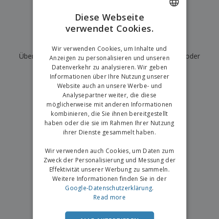
e
f
s
e
n
s
i
Diese Webseite
V
t
d
verwendet Cookies.
ENGLISH
e
e
u
r
l
n
Wir haben derzeit keine Ergebnisse für
"
"
GERMAN
p
Wir verwenden Cookies, um Inhalte und
l
g
N
Überprüfen Sie, ob Sie es richtig geschrieben haben, oder
a
e
Anzeigen zu personalisieren und unseren
a
c
r
Datenverkehr zu analysieren. Wir geben
suchen Sie nach einem anderen Begriff.
c
k
Informationen über Ihre Nutzung unserer
h
u
Website auch an unsere Werbe- und
×
A
T
saubere Suche
n
Analysepartner weiter, die diese
l
h
g
möglicherweise mit anderen Informationen
l
e
e
kombinieren, die Sie ihnen bereitgestellt
m
Einloggen /
P
haben oder die sie im Rahmen Ihrer Nutzung
a
Registrieren
r
ihrer Dienste gesammelt haben.
K
o
a
d
Wir verwenden auch Cookies, um Daten zum
u
Kundenservice
u
f
Zweck der Personalisierung und Messung der
k
e
Effektivität unserer Werbung zu sammeln.
t
n
Weitere Informationen finden Sie in der
e
Google-Datenschutzerklärung
.
Read more