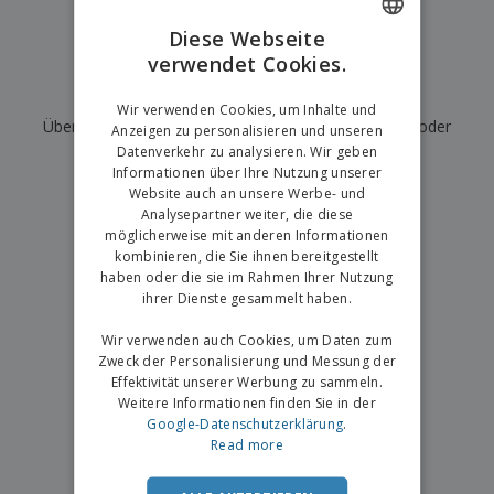
Diese Webseite
verwendet Cookies.
ENGLISH
Wir haben derzeit keine Ergebnisse für
"
"
GERMAN
Wir verwenden Cookies, um Inhalte und
Überprüfen Sie, ob Sie es richtig geschrieben haben, oder
Anzeigen zu personalisieren und unseren
Datenverkehr zu analysieren. Wir geben
suchen Sie nach einem anderen Begriff.
Informationen über Ihre Nutzung unserer
Website auch an unsere Werbe- und
×
saubere Suche
Analysepartner weiter, die diese
möglicherweise mit anderen Informationen
kombinieren, die Sie ihnen bereitgestellt
haben oder die sie im Rahmen Ihrer Nutzung
ihrer Dienste gesammelt haben.
Wir verwenden auch Cookies, um Daten zum
Zweck der Personalisierung und Messung der
Effektivität unserer Werbung zu sammeln.
Weitere Informationen finden Sie in der
Google-Datenschutzerklärung
.
Read more