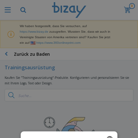
0
Wir haben festgestellt, dass Sie versuchen, auf
https://www.bizay.de
zuzugreifen. Wussten Sie, dass wir auch in
Vereinigte Staaten von Amerika vertreten sind? Kaufen Sie jetzt
ein auf
https://www.360onlineprint.com
Zurück zu Baden
Trainingsausrüstung
Kaufen Sie "Trainingsausrüstung"-Produkte. Konfigurieren und personalisieren Sie sie
mit Ihrem Logo, Text oder Design.